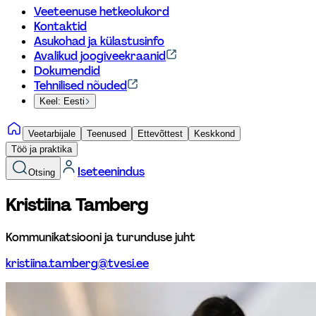
Veeteenuse hetkeolukord
Kontaktid
Asukohad ja külastusinfo
Avalikud joogiveekraanid
Dokumendid
Tehnilised nõuded
Keel: Eesti
Veetarbijale
Teenused
Ettevõttest
Keskkond
Töö ja praktika
Iseteenindus
Otsing
Kristiina Tamberg
Kommunikatsiooni ja turunduse juht
kristiina.tamberg@tvesi.ee