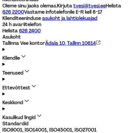
Oleme sinu jaoks olemas.
Kirjuta 
tvesi@tvesi.ee
Helista 
626 2200
Vastame infotelefonile E-R kell 8-17 
Klienditeeninduse 
asukoht ja lahtiolekuajad
24 h avariitelefon
Helista 
626 2400
Asukoht
Tallinna Vee kontor
Ädala 10, Tallinn 10614
Kliendile
Teenused
Ettevõttest
Keskkond
Kasulikud lingid
Standardid
ISO9001, ISO14001, ISO45001, ISO27001