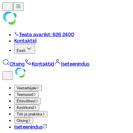
Teata avariist: 626 2400
Kontaktid
Eesti
Otsing
Kontaktid
Iseteenindus
Veetarbijale
Teenused
Ettevõttest
Keskkond
Töö ja praktika
Otsing
Iseteenindus