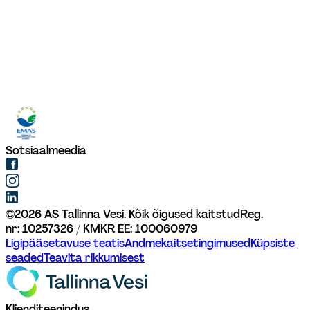
Sotsiaalmeedia
©
2026
AS Tallinna Vesi. Kõik õigused kaitstud
Reg. 
nr: 10257326 / KMKR EE: 100060979
Ligipääsetavuse teatis
Andmekaitsetingimused
Küpsiste 
seaded
Teavita rikkumisest
Klienditeenindus