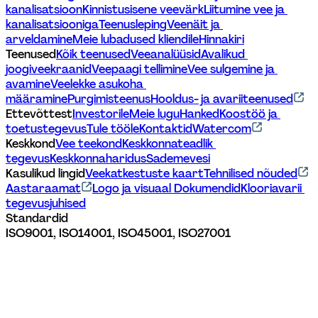
kanalisatsioon
Kinnistusisene veevärk
Liitumine vee ja 
kanalisatsiooniga
Teenusleping
Veenäit ja 
arveldamine
Meie lubadused kliendile
Hinnakiri
Teenused
Kõik teenused
Veeanalüüsid
Avalikud 
joogiveekraanid
Veepaagi tellimine
Vee sulgemine ja 
avamine
Veelekke asukoha 
määramine
Purgimisteenus
Hooldus- ja avariiteenused
Ettevõttest
Investorile
Meie lugu
Hanked
Koostöö ja 
toetustegevus
Tule tööle
Kontaktid
Watercom
Keskkond
Vee teekond
Keskkonnateadlik 
tegevus
Keskkonnaharidus
Sademevesi
Kasulikud lingid
Veekatkestuste kaart
Tehnilised nõuded
Aastaraamat
Logo ja visuaal 
Dokumendid
Klooriavarii 
tegevusjuhised
Standardid
ISO9001, ISO14001, ISO45001, ISO27001