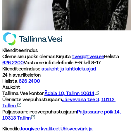
Klienditeenindus
Oleme sinu jaoks olemas.
Kirjuta 
tvesi@tvesi.ee
Helista 
626 2200
Vastame infotelefonile E-R kell 8-17 
Klienditeeninduse 
asukoht ja lahtiolekuajad
24 h avariitelefon
Helista 
626 2400
Asukoht
Tallinna Vee kontor
Ädala 10, Tallinn 10614
Ülemiste veepuhastusjaam
Järvevana tee 3, 10112 
Tallinn 
Paljassaare reoveepuhastusjaam
Paljassaare põik 14, 
10313 Tallinn
Kliendile
Joogivee kvaliteet
Ühisveevärk ja -