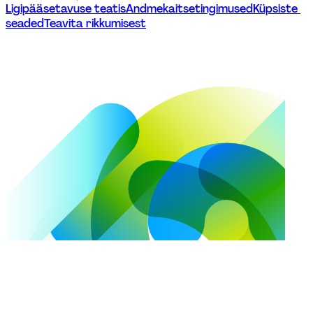
Ligipääsetavuse teatis
Andmekaitsetingimused
Küpsiste 
seaded
Teavita rikkumisest