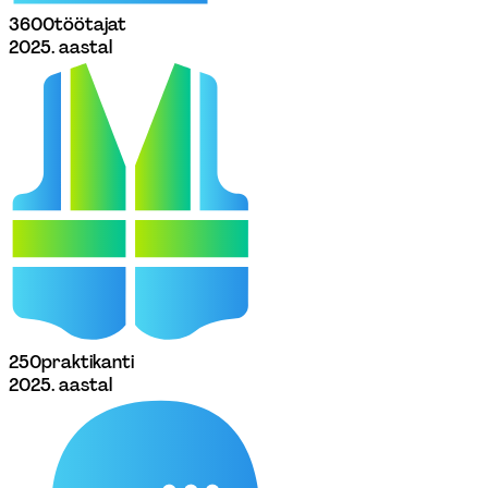
360
0
töötajat
2025. aastal
25
0
praktikanti
2025. aastal