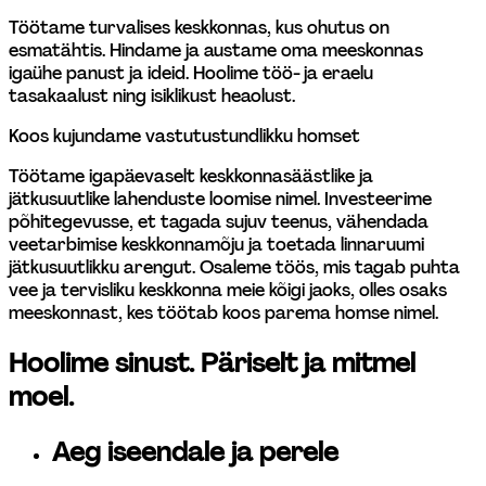
Töötame turvalises keskkonnas, kus ohutus on 
esmatähtis. Hindame ja austame oma meeskonnas 
igaühe panust ja ideid. Hoolime töö- ja eraelu 
tasakaalust ning isiklikust heaolust. 
Koos kujundame vastutustundlikku homset 
Töötame igapäevaselt keskkonnasäästlike ja 
jätkusuutlike lahenduste loomise nimel. Investeerime 
põhitegevusse, et tagada sujuv teenus, vähendada 
veetarbimise keskkonnamõju ja toetada linnaruumi 
jätkusuutlikku arengut. Osaleme töös, mis tagab puhta 
vee ja tervisliku keskkonna meie kõigi jaoks, olles osaks 
meeskonnast, kes töötab koos parema homse nimel.
Hoolime sinust. Päriselt ja mitmel 
moel. 
Aeg iseendale ja perele