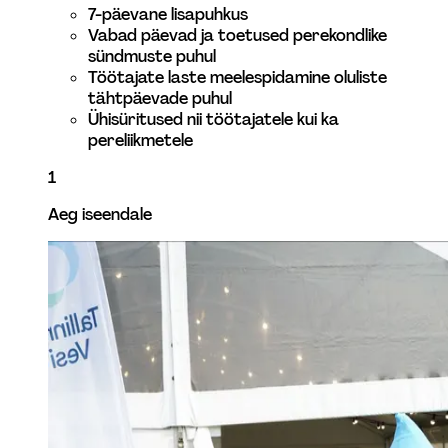
7-päevane lisapuhkus 
Vabad päevad ja toetused perekondlike 
sündmuste puhul
Töötajate laste meelespidamine oluliste 
tähtpäevade puhul 
Ühisüritused nii töötajatele kui ka 
pereliikmetele 
1
Aeg iseendale