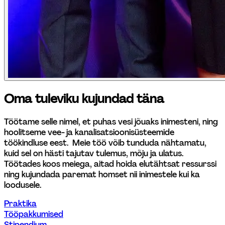
Oma tuleviku kujundad täna
Töötame selle nimel, et puhas vesi jõuaks inimesteni, ning 
hoolitseme vee- ja kanalisatsioonisüsteemide 
töökindluse eest.  Meie töö võib tunduda nähtamatu, 
kuid sel on hästi tajutav tulemus, mõju ja ulatus. 
Töötades koos meiega, aitad hoida elutähtsat ressurssi 
ning kujundada paremat homset nii inimestele kui ka 
loodusele.
Praktika
Tööpakkumised
Stipendium