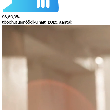
96,6
0,0
%
tööohutusmõõdiku näit (2025. aastal)