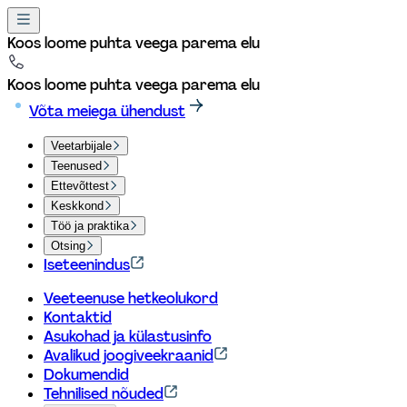
Koos loome puhta veega parema elu
Koos loome puhta veega parema elu
Võta meiega ühendust
Veetarbijale
Teenused
Ettevõttest
Keskkond
Töö ja praktika
Otsing
Iseteenindus
Veeteenuse hetkeolukord
Kontaktid
Asukohad ja külastusinfo
Avalikud joogiveekraanid
Dokumendid
Tehnilised nõuded