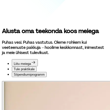
Alusta oma teekonda koos meiega
Puhas vesi. Puhas vastutus. Oleme rohkem kui 
veeteenuste pakkuja – hoolime keskkonnast, inimestest 
ja meie ühisest tulevikust.
Liitu meiega
Tule praktikale
Stipendiumiprogramm