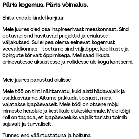
Päris kogemus. Päris võimalus.
Ehita endale kindel karjäär
Meie juures oled osa inspireerivast meeskonnast. Sind 
ootavad sind huvitavad projektid ja erialased 
väljakutsed. Sul ei pea olema eelnevat kogemust 
veevaldkonnas – toetame sind väljaõppe, koolituste ja 
õpingute kõrvalt õppimisega. Meil saad liikuda 
erinevatesse üksustesse ja rollidesse üle kogu kontserni. 
Meie juures panustad olulisse
Meie töö on tihti nähtamatu, kuid alati hädavajalik ja 
usaldusväärne. Aitame pakkuda teenust, mida 
vajatakse igapäevaselt. Meie tööl on otsene mõju 
inimeste heaolule ja kestlikule elukeskkonnale. Meie kõigi 
roll on tagada, et igapäevaeluks vajalik taristu toimib 
sujuvalt ja turvaliselt.
Tunned end väärtustatuna ja hoituna 