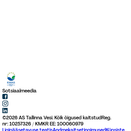
Sotsiaalmeedia
©
2026
AS Tallinna Vesi. Kõik õigused kaitstud
Reg. 
nr: 10257326 / KMKR EE: 100060979
Ligipääsetavuse teatis
Andmekaitsetingimused
Küpsiste 