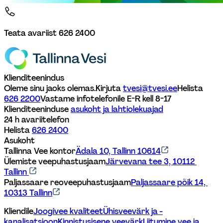
Torustike ehitustööde ala.
Teata avariist
626 2400
Veepaak
Ajutise veepaagi asukoht, kust saab veekatkestuse 
Klienditeenindus
korral joogivett.
Oleme sinu jaoks olemas.
Kirjuta 
tvesi@tvesi.ee
Helista 
626 2200
Vastame infotelefonile E-R kell 8-17 
Klienditeeninduse 
asukoht ja lahtiolekuajad
24 h avariitelefon
Jääpesu
Helista 
626 2400
Asukoht
Veetorustike regulaarne ja efektiivne hooldus, millega 
Tallinna Vee kontor
Ädala 10, Tallinn 10614
võib kaasneda tõrkeid veevarustuses. Kraani sulgemine 
Ülemiste veepuhastusjaam
Järvevana tee 3, 10112 
jääpesu ajaks aitab vältida setete sattumist torustikku 
Tallinn 
ja hilisemaid tõrkeid veevarustuses. 
Paljassaare reoveepuhastusjaam
Paljassaare põik 14, 
10313 Tallinn
Kliendile
Joogivee kvaliteet
Ühisveevärk ja -
kanalisatsioon
Kinnistusisene veevärk
Liitumine vee ja 