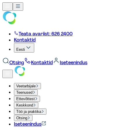
Teata avariist: 626 2400
Kontaktid
Eesti
Otsing
Kontaktid
Iseteenindus
Veetarbijale
Teenused
Ettevõttest
Keskkond
Töö ja praktika
Otsing
Iseteenindus