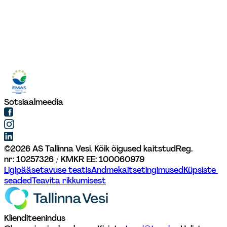
Sotsiaalmeedia
©
2026
AS Tallinna Vesi. Kõik õigused kaitstud
Reg. 
nr: 10257326 / KMKR EE: 100060979
Ligipääsetavuse teatis
Andmekaitsetingimused
Küpsiste 
seaded
Teavita rikkumisest
Klienditeenindus