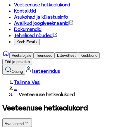
Veeteenuse hetkeolukord
Kontaktid
Asukohad ja külastusinfo
Avalikud joogiveekraanid
Dokumendid
Tehnilised nõuded
Keel: Eesti
Veetarbijale
Teenused
Ettevõttest
Keskkond
Töö ja praktika
Iseteenindus
Otsing
Tallinna Vesi
...
Veeteenuse hetkeolukord
Veeteenuse hetkeolukord
Ava legend