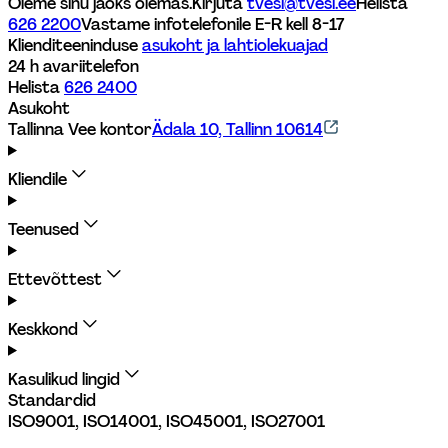
Oleme sinu jaoks olemas.
Kirjuta 
tvesi@tvesi.ee
Helista 
626 2200
Vastame infotelefonile E-R kell 8-17 
Klienditeeninduse 
asukoht ja lahtiolekuajad
24 h avariitelefon
Helista 
626 2400
Asukoht
Tallinna Vee kontor
Ädala 10, Tallinn 10614
Kliendile
Teenused
Ettevõttest
Keskkond
Kasulikud lingid
Standardid
ISO9001, ISO14001, ISO45001, ISO27001