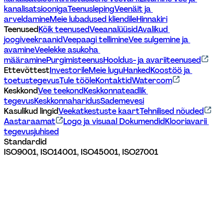
kanalisatsiooniga
Teenusleping
Veenäit ja 
arveldamine
Meie lubadused kliendile
Hinnakiri
Teenused
Kõik teenused
Veeanalüüsid
Avalikud 
joogiveekraanid
Veepaagi tellimine
Vee sulgemine ja 
avamine
Veelekke asukoha 
määramine
Purgimisteenus
Hooldus- ja avariiteenused
Ettevõttest
Investorile
Meie lugu
Hanked
Koostöö ja 
toetustegevus
Tule tööle
Kontaktid
Watercom
Keskkond
Vee teekond
Keskkonnateadlik 
tegevus
Keskkonnaharidus
Sademevesi
Kasulikud lingid
Veekatkestuste kaart
Tehnilised nõuded
Aastaraamat
Logo ja visuaal 
Dokumendid
Klooriavarii 
tegevusjuhised
Standardid
ISO9001, ISO14001, ISO45001, ISO27001