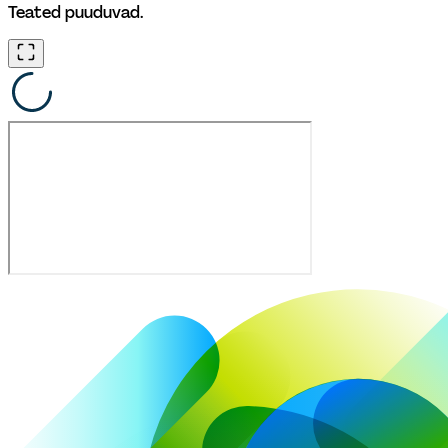
Teated puuduvad.
Avariiline katkestus
Mitteplaneeritud teenusekatkestus, mis on seotud 
ootamatu rikkega ja mille kõrvaldamine on töös. Info on 
nähtav ka Tallinna linna operatiivinfo lehel. 
Plaaniline katkestus
Planeeritud ehitus- ja hooldustöö, millest teavitame 
klienti 5 päeva ette. Info on nähtav ka Tallinna linna 
operatiivinfo lehel.
Ehitustööd