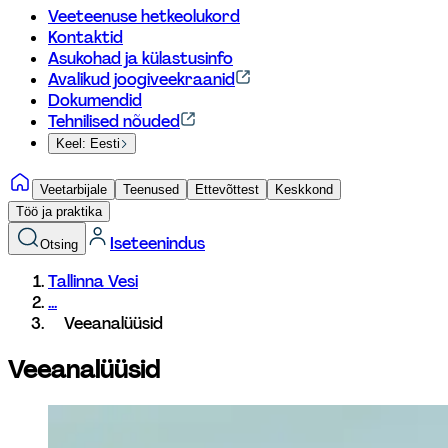
Veeteenuse hetkeolukord
Kontaktid
Asukohad ja külastusinfo
Avalikud joogiveekraanid
Dokumendid
Tehnilised nõuded
Keel: Eesti
Veetarbijale
Teenused
Ettevõttest
Keskkond
Töö ja praktika
Iseteenindus
Otsing
Tallinna Vesi
...
Veeanalüüsid
Veeanalüüsid