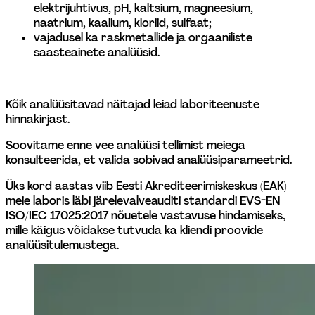
elektrijuhtivus, pH, kaltsium, magneesium, 
naatrium, kaalium, kloriid, sulfaat; 
vajadusel ka raskmetallide ja orgaaniliste 
saasteainete analüüsid. 
Kõik analüüsitavad näitajad leiad laboriteenuste 
hinnakirjast. 
Soovitame enne vee analüüsi tellimist meiega 
konsulteerida, et valida sobivad analüüsiparameetrid. 
Üks kord aastas viib Eesti Akrediteerimiskeskus (EAK) 
meie laboris läbi järelevalveauditi standardi EVS-EN 
ISO/IEC 17025:2017 nõuetele vastavuse hindamiseks, 
mille käigus võidakse tutvuda ka kliendi proovide 
analüüsitulemustega. 