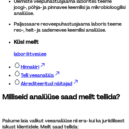
Ülemiste veepuhastusjaama laborites teeme 
joogi-, põhja- ja pinnavee keemilisi ja mikrobioloogilisi 
analüüse.  
Paljassaare reoveepuhastusjaama laboris teeme 
reo-, heit- ja sademevee keemilisi analüüse. 
Küsi meilt
labor@tvesi.ee
Hinnakiri
Telli veeanalüüs
Akrediteeritud näitajad
Milliseid analüüse saad meilt tellida? 
Pakume laia valikut veeanalüüse nii era- kui ka juriidilisest 
isikust klientidele. Meilt saad tellida: 