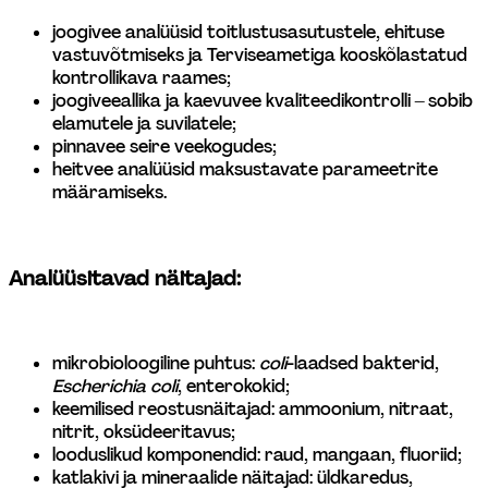
joogivee analüüsid toitlustusasutustele, ehituse 
vastuvõtmiseks ja Terviseametiga kooskõlastatud 
kontrollikava raames; 
joogiveeallika ja kaevuvee kvaliteedikontrolli – sobib 
elamutele ja suvilatele; 
pinnavee seire veekogudes; 
heitvee analüüsid maksustavate parameetrite 
määramiseks. 
Analüüsitavad näitajad:
mikrobioloogiline puhtus: 
coli
-laadsed bakterid, 
Escherichia coli
, enterokokid; 
keemilised reostusnäitajad: ammoonium, nitraat, 
nitrit, oksüdeeritavus; 
looduslikud komponendid: raud, mangaan, fluoriid; 
katlakivi ja mineraalide näitajad: üldkaredus, 