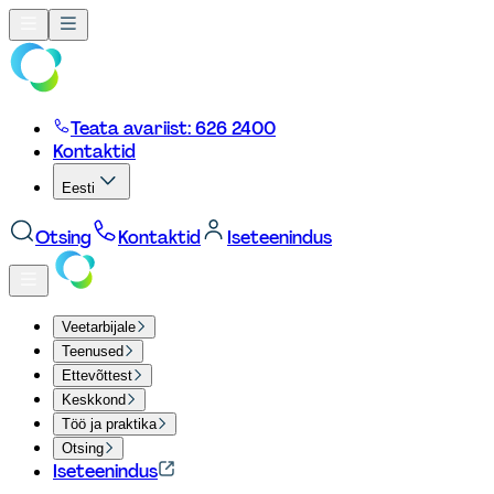
Teata avariist: 626 2400
Kontaktid
Eesti
Otsing
Kontaktid
Iseteenindus
Veetarbijale
Teenused
Ettevõttest
Keskkond
Töö ja praktika
Otsing
Iseteenindus