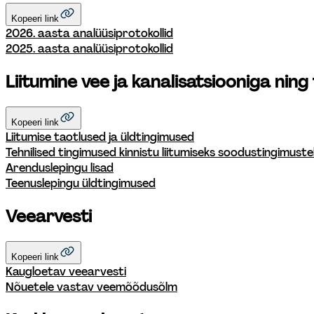
Kopeeri link
2026. aasta analüüsiprotokollid
2025. aasta analüüsiprotokollid
Liitumine vee ja kanalisatsiooniga ning
Kopeeri link
Liitumise taotlused ja üldtingimused
Tehnilised tingimused kinnistu liitumiseks soodustingimuste
Arenduslepingu lisad
Teenuslepingu üldtingimused
Veearvesti
Kopeeri link
Kaugloetav veearvesti
Nõuetele vastav veemõõdusõlm