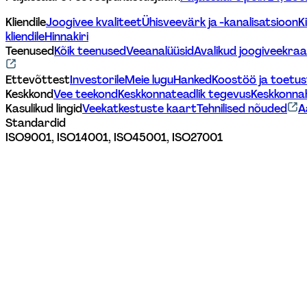
Kliendile
Joogivee kvaliteet
Ühisveevärk ja -kanalisatsioon
K
kliendile
Hinnakiri
Teenused
Kõik teenused
Veeanalüüsid
Avalikud joogiveekraa
Ettevõttest
Investorile
Meie lugu
Hanked
Koostöö ja toetu
Keskkond
Vee teekond
Keskkonnateadlik tegevus
Keskkonna
Kasulikud lingid
Veekatkestuste kaart
Tehnilised nõuded
A
Standardid
ISO9001, ISO14001, ISO45001, ISO27001