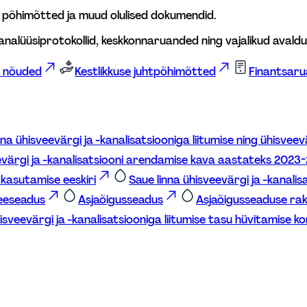
, põhimõtted ja muud olulised dokumendid. 
i analüüsiprotokollid, keskkonnaruanded ning vajalikud avald
d nõuded
Kestlikkuse juhtpõhimõtted
Finantsar
inna ühisveevärgi ja -kanalisatsiooniga liitumise ning ühisvee
eevärgi ja -kanalisatsiooni arendamise kava aastateks 2023
g kasutamise eeskiri
Saue linna ühisveevärgi ja -kanal
eeseadus
Asjaõigusseadus
Asjaõigusseaduse ra
isveevärgi ja -kanalisatsiooniga liitumise tasu hüvitamise kor