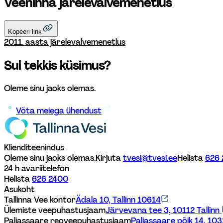
Veehinna järelevalvemenetlus
Kopeeri link
2011. aasta järelevalvemenetlus
Sul tekkis küsimus?
Oleme sinu jaoks olemas. 
Võta meiega ühendust
Klienditeenindus
Oleme sinu jaoks olemas.
Kirjuta 
tvesi@tvesi.ee
Helista 
626
24 h avariitelefon
Helista 
626 2400
Asukoht
Tallinna Vee kontor
Ädala 10, Tallinn 10614
Ülemiste veepuhastusjaam
Järvevana tee 3, 10112 Tallinn 
Paljassaare reoveepuhastusjaam
Paljassaare põik 14, 1031