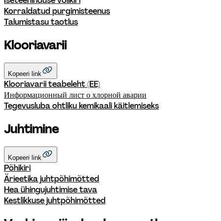
Iseteeninduse volikiri
Korraldatud purgimisteenus
Talumistasu taotlus
Klooriavarii
Kopeeri link
Klooriavarii teabeleht (EE)
Информационный лист о хлорной аварии
Tegevusluba ohtliku kemikaali käitlemiseks
Juhtimine
Kopeeri link
Põhikiri
Ärieetika juhtpõhimõtted
Hea ühingujuhtimise tava
Kestlikkuse juhtpõhimõtted