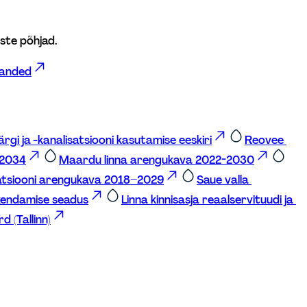
uste põhjad.
uanded
värgi ja -kanalisatsiooni kasutamise eeskiri
Reovee 
-2034
Maardu linna arengukava 2022-2030
isatsiooni arengukava 2018–2029
Saue valla 
kendamise seadus
Linna kinnisasja reaalservituudi ja 
d (Tallinn)