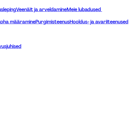
sleping
Veenäit ja arveldamine
Meie lubadused 
ukoha määramine
Purgimisteenus
Hooldus- ja avariiteenused
vusjuhised