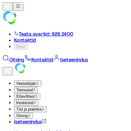
Teata avariist: 626 2400
Kontaktid
Eesti
Otsing
Kontaktid
Iseteenindus
Veetarbijale
Teenused
Ettevõttest
Keskkond
Töö ja praktika
Otsing
Iseteenindus