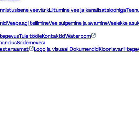
innistusisene veevärk
Liitumine vee ja kanalisatsiooniga
Teenu
nid
Veepaagi tellimine
Vee sulgemine ja avamine
Veelekke as
stegevus
Tule tööle
Kontaktid
Watercom
haridus
Sademevesi
astaraamat
Logo ja visuaal 
Dokumendid
Klooriavarii tege