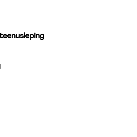
 teenusleping
l