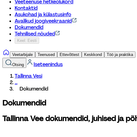
Veeteenuse hetkeolukord
Kontaktid
Asukohad ja külastusinfo
Avalikud joogiveekraanid
Dokumendid
Tehnilised nõuded
Keel: Eesti
Veetarbijale
Teenused
Ettevõttest
Keskkond
Töö ja praktika
Iseteenindus
Otsing
Tallinna Vesi
...
Dokumendid
Dokumendid
Tallinna Vee dokumendid, juhised ja põ