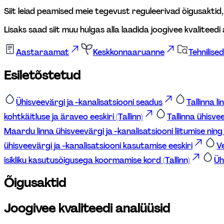
Siit leiad peamised meie tegevust reguleerivad õigusaktid
Lisaks saad siit muu hulgas alla laadida joogivee kvaliteed
Aastaraamat
Keskkonnaaruanne
Tehnilise
Esiletõstetud
Ühisveevärgi ja -kanalisatsiooni seadus
Tallinna l
kohtkäitluse ja äraveo eeskiri (Tallinn)
Tallinna ühisv
Maardu linna ühisveevärgi ja -kanalisatsiooni liitumise nin
ühisveevärgi ja -kanalisatsiooni kasutamise eeskiri
V
isikliku kasutusõigusega koormamise kord (Tallinn)
Üh
Õigusaktid
Joogivee kvaliteedi analüüsid