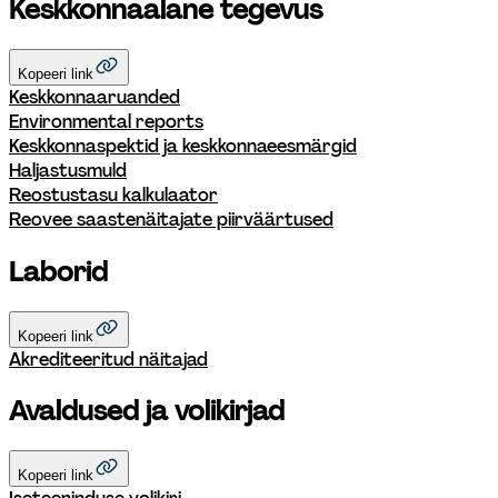
Keskkonnaalane tegevus
Kopeeri link
Keskkonnaaruanded
Environmental reports
Keskkonnaspektid ja keskkonnaeesmärgid
Haljastusmuld
Reostustasu kalkulaator
Reovee saastenäitajate piirväärtused
Laborid
Kopeeri link
Akrediteeritud näitajad
Avaldused ja volikirjad
Kopeeri link