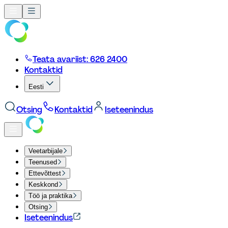
Teata avariist: 626 2400
Kontaktid
Eesti
Otsing
Kontaktid
Iseteenindus
Veetarbijale
Teenused
Ettevõttest
Keskkond
Töö ja praktika
Otsing
Iseteenindus