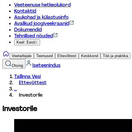
Veeteenuse hetkeolukord
Kontaktid
Asukohad ja külastusinfo
Avalikud joogiveekraanid
Dokumendid
Tehnilised nõuded
Keel: Eesti
Veetarbijale
Teenused
Ettevõttest
Keskkond
Töö ja praktika
Iseteenindus
Otsing
Tallinna Vesi
Ettevõttest
...
Investorile
Investorile