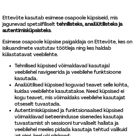
Ettevõte kasutab esimese osapoole küpsiseid, mis 
jagunevad spetsiifiliselt 
tehnilisteks, analüütilisteks ja 
autentimisküpsisteks
.
Esimese osapoole küpsise paigaldaja on Ettevõte, kes on 
isikuandmete vastutav töötleja ning kes haldab 
külastatavat veebilehte.
Tehnilised küpsised võimaldavad kasutajal 
veebilehel navigeerida ja veebilehe funktsioone 
kasutada.
Analüütilised küpsised koguvad teavet selle kohta, 
kuidas veebilehte kasutatakse. Need küpsised ei 
kogu teavet, mis võimaldaks veebilehe kasutajat 
otseselt tuvastada.
Autentimisküpsised ja funktsionaalsed küpsised 
võimaldavad iseteenindusse sisenedes kasutaja 
tuvastamist sh sessiooni turvaliselt hallata ja 
veebilehel meeles pidada kasutaja tehtud valikuid 
(nt nimi, keel või piirkond).