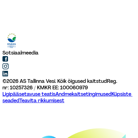
Sotsiaalmeedia
©
2026
AS Tallinna Vesi. Kõik õigused kaitstud
Reg. 
nr: 10257326 / KMKR EE: 100060979
Ligipääsetavuse teatis
Andmekaitsetingimused
Küpsiste 
seaded
Teavita rikkumisest