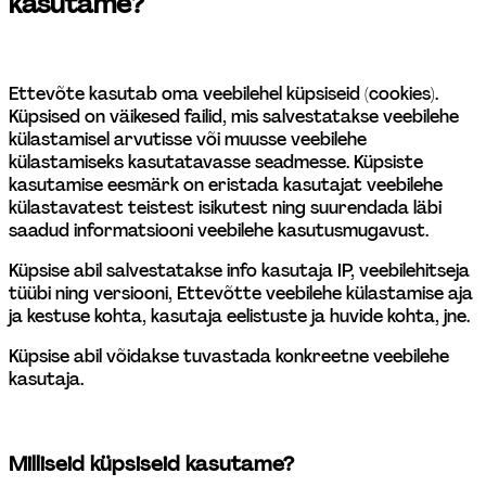
kasutame?
Ettevõte kasutab oma veebilehel küpsiseid (cookies). 
Küpsised on väikesed failid, mis salvestatakse veebilehe 
külastamisel arvutisse või muusse veebilehe 
külastamiseks kasutatavasse seadmesse. Küpsiste 
kasutamise eesmärk on eristada kasutajat veebilehe 
külastavatest teistest isikutest ning suurendada läbi 
saadud informatsiooni veebilehe kasutusmugavust.
Küpsise abil salvestatakse info kasutaja IP, veebilehitseja 
tüübi ning versiooni, Ettevõtte veebilehe külastamise aja 
ja kestuse kohta, kasutaja eelistuste ja huvide kohta, jne.
Küpsise abil võidakse tuvastada konkreetne veebilehe 
kasutaja.
Milliseid küpsiseid kasutame?