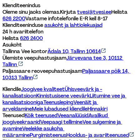
Klienditeenindus
Oleme sinu jaoks olemas.
Kirjuta 
tvesi@tvesi.ee
Helista 
626 2200
Vastame infotelefonile E-R kell 8-17 
Klienditeeninduse 
asukoht ja lahtiolekuajad
24 h avariitelefon
Helista 
626 2400
Asukoht
Tallinna Vee kontor
Ädala 10, Tallinn 10614
Ülemiste veepuhastusjaam
Järvevana tee 3, 10112 
Tallinn 
Paljassaare reoveepuhastusjaam
Paljassaare põik 14, 
10313 Tallinn
Kliendile
Joogivee kvaliteet
Ühisveevärk ja -
kanalisatsioon
Kinnistusisene veevärk
Liitumine vee ja 
kanalisatsiooniga
Teenusleping
Veenäit ja 
arveldamine
Meie lubadused kliendile
Hinnakiri
Teenused
Kõik teenused
Veeanalüüsid
Avalikud 
joogiveekraanid
Veepaagi tellimine
Vee sulgemine ja 
avamine
Veelekke asukoha 
määramine
Purgimisteenus
Hooldus- ja avariiteenused