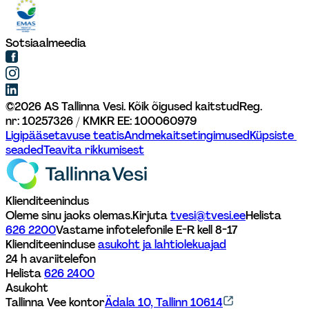
Sotsiaalmeedia
©
2026
AS Tallinna Vesi. Kõik õigused kaitstud
Reg. 
nr: 10257326 / KMKR EE: 100060979
Ligipääsetavuse teatis
Andmekaitsetingimused
Küpsiste 
seaded
Teavita rikkumisest
Klienditeenindus
Oleme sinu jaoks olemas.
Kirjuta 
tvesi@tvesi.ee
Helista 
626 2200
Vastame infotelefonile E-R kell 8-17 
Klienditeeninduse 
asukoht ja lahtiolekuajad
24 h avariitelefon
Helista 
626 2400
Asukoht
Tallinna Vee kontor
Ädala 10, Tallinn 10614