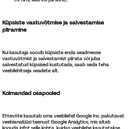
Küpsiste vastuvõtmise ja salvestamise 
piiramine
Kui kasutaja soovib küpsiste enda seadmesse 
vastuvõtmist ja salvestamist piirata või juba 
salvestatud küpsised kustutada, saab seda teha 
veebilehitseja seadete alt.
Kolmandad osapooled
Ettevõte kasutab oma veebilehel Google Inc. pakutavat 
veebianalüüsi teenust Google Analytics, mis aitab 
koguda infot selle kohta, kuidas veebilehe kasutatakse.