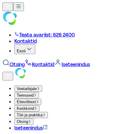
Teata avariist: 626 2400
Kontaktid
Eesti
Otsing
Kontaktid
Iseteenindus
Veetarbijale
Teenused
Ettevõttest
Keskkond
Töö ja praktika
Otsing
Iseteenindus