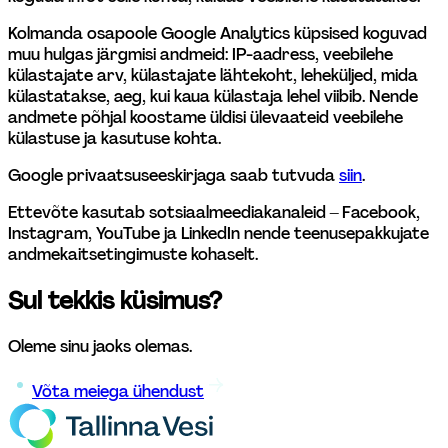
Kolmanda osapoole Google Analytics küpsised koguvad 
muu hulgas järgmisi andmeid: IP-aadress, veebilehe 
külastajate arv, külastajate lähtekoht, leheküljed, mida 
külastatakse, aeg, kui kaua külastaja lehel viibib. Nende 
andmete põhjal koostame üldisi ülevaateid veebilehe 
külastuse ja kasutuse kohta.
Google privaatsuseeskirjaga saab tutvuda 
siin
.
Ettevõte kasutab sotsiaalmeediakanaleid – Facebook, 
Instagram, YouTube ja LinkedIn nende teenusepakkujate 
andmekaitsetingimuste kohaselt.
Sul tekkis küsimus?
Oleme sinu jaoks olemas.
Võta meiega ühendust