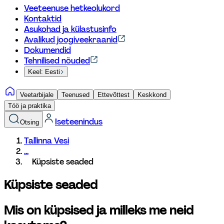
Veeteenuse hetkeolukord
Kontaktid
Asukohad ja külastusinfo
Avalikud joogiveekraanid
Dokumendid
Tehnilised nõuded
Keel: Eesti
Veetarbijale
Teenused
Ettevõttest
Keskkond
Töö ja praktika
Iseteenindus
Otsing
Tallinna Vesi
...
Küpsiste seaded
Küpsiste seaded
Mis on küpsised ja milleks me neid 