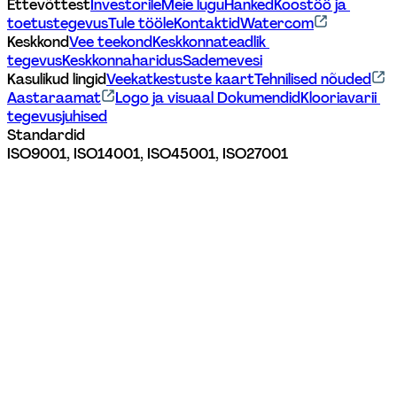
Ettevõttest
Investorile
Meie lugu
Hanked
Koostöö ja 
toetustegevus
Tule tööle
Kontaktid
Watercom
Keskkond
Vee teekond
Keskkonnateadlik 
tegevus
Keskkonnaharidus
Sademevesi
Kasulikud lingid
Veekatkestuste kaart
Tehnilised nõuded
Aastaraamat
Logo ja visuaal 
Dokumendid
Klooriavarii 
tegevusjuhised
Standardid
ISO9001, ISO14001, ISO45001, ISO27001