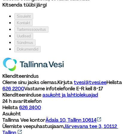
Kitsenda tüübi järgi
Sisuleht
Kontakt
Tarbimissoovitus
Uudised
Sündmus
Dokumendid
Klienditeenindus
Oleme sinu jaoks olemas.
Kirjuta 
tvesi@tvesi.ee
Helista 
626 2200
Vastame infotelefonile E-R kell 8-17 
Klienditeeninduse 
asukoht ja lahtiolekuajad
24 h avariitelefon
Helista 
626 2400
Asukoht
Tallinna Vee kontor
Ädala 10, Tallinn 10614
Ülemiste veepuhastusjaam
Järvevana tee 3, 10112 
Tallinn 