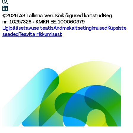
©
2026
AS Tallinna Vesi. Kõik õigused kaitstud
Reg. 
nr: 10257326 / KMKR EE: 100060979
Ligipääsetavuse teatis
Andmekaitsetingimused
Küpsiste 
seaded
Teavita rikkumisest