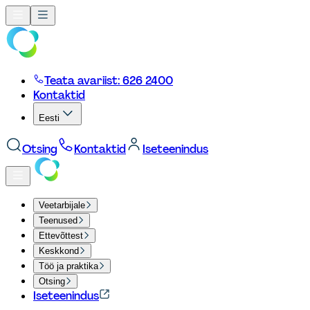
Teata avariist: 626 2400
Kontaktid
Eesti
Otsing
Kontaktid
Iseteenindus
Veetarbijale
Teenused
Ettevõttest
Keskkond
Töö ja praktika
Otsing
Iseteenindus