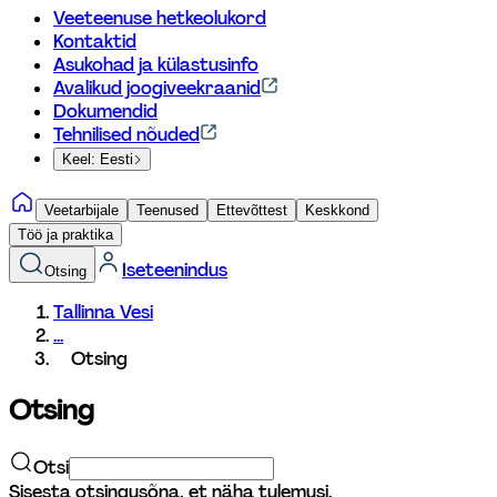
Veeteenuse hetkeolukord
Kontaktid
Asukohad ja külastusinfo
Avalikud joogiveekraanid
Dokumendid
Tehnilised nõuded
Keel: Eesti
Veetarbijale
Teenused
Ettevõttest
Keskkond
Töö ja praktika
Iseteenindus
Otsing
Tallinna Vesi
...
Otsing
Otsing
Otsi
Sisesta otsingusõna, et näha tulemusi.