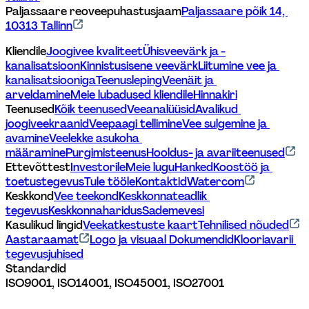
Paljassaare reoveepuhastusjaam
Paljassaare põik 14, 
10313 Tallinn
Kliendile
Joogivee kvaliteet
Ühisveevärk ja -
kanalisatsioon
Kinnistusisene veevärk
Liitumine vee ja 
kanalisatsiooniga
Teenusleping
Veenäit ja 
arveldamine
Meie lubadused kliendile
Hinnakiri
Teenused
Kõik teenused
Veeanalüüsid
Avalikud 
joogiveekraanid
Veepaagi tellimine
Vee sulgemine ja 
avamine
Veelekke asukoha 
määramine
Purgimisteenus
Hooldus- ja avariiteenused
Ettevõttest
Investorile
Meie lugu
Hanked
Koostöö ja 
toetustegevus
Tule tööle
Kontaktid
Watercom
Keskkond
Vee teekond
Keskkonnateadlik 
tegevus
Keskkonnaharidus
Sademevesi
Kasulikud lingid
Veekatkestuste kaart
Tehnilised nõuded
Aastaraamat
Logo ja visuaal 
Dokumendid
Klooriavarii 
tegevusjuhised
Standardid
ISO9001, ISO14001, ISO45001, ISO27001