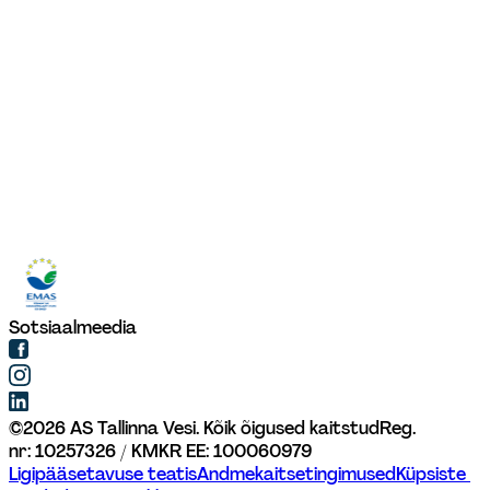
Sotsiaalmeedia
©
2026
AS Tallinna Vesi. Kõik õigused kaitstud
Reg. 
nr: 10257326 / KMKR EE: 100060979
Ligipääsetavuse teatis
Andmekaitsetingimused
Küpsiste 