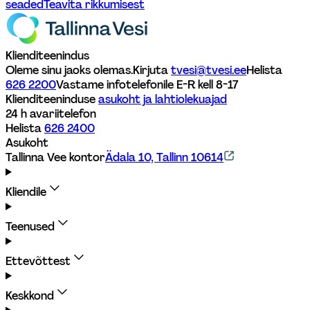
seaded
Teavita rikkumisest
Klienditeenindus
Oleme sinu jaoks olemas.
Kirjuta 
tvesi@tvesi.ee
Helista 
626 2200
Vastame infotelefonile E-R kell 8-17 
Klienditeeninduse 
asukoht ja lahtiolekuajad
24 h avariitelefon
Helista 
626 2400
Asukoht
Tallinna Vee kontor
Ädala 10, Tallinn 10614
Kliendile
Teenused
Ettevõttest
Keskkond