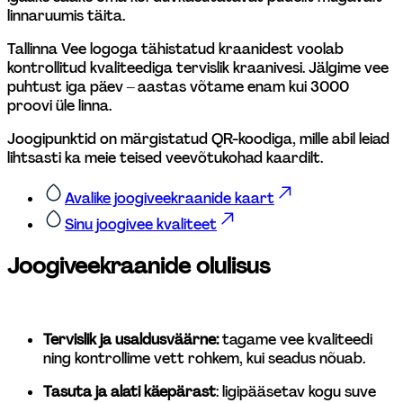
linnaruumis täita. 
Tallinna Vee logoga tähistatud kraanidest voolab 
kontrollitud kvaliteediga tervislik kraanivesi. Jälgime vee 
puhtust iga päev – aastas võtame enam kui 3000 
proovi üle linna.
Joogipunktid on märgistatud QR-koodiga, mille abil leiad 
lihtsasti ka meie teised veevõtukohad kaardilt. 
Avalike joogiveekraanide kaart
Sinu joogivee kvaliteet
Joogiveekraanide olulisus
Tervislik ja usaldusväärne:
 tagame vee kvaliteedi 
ning kontrollime vett rohkem, kui seadus nõuab. 
Tasuta ja alati käepärast
: ligipääsetav kogu suve 