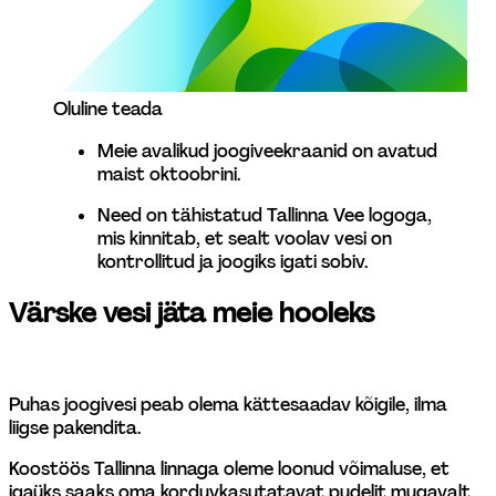
Oluline teada
Meie avalikud joogiveekraanid on avatud 
maist oktoobrini.  
Need on tähistatud Tallinna Vee logoga, 
mis kinnitab, et sealt voolav vesi on 
kontrollitud ja joogiks igati sobiv.
Värske vesi jäta meie hooleks
Puhas joogivesi peab olema kättesaadav kõigile, ilma 
liigse pakendita. 
Koostöös Tallinna linnaga oleme loonud võimaluse, et 
igaüks saaks oma korduvkasutatavat pudelit mugavalt 