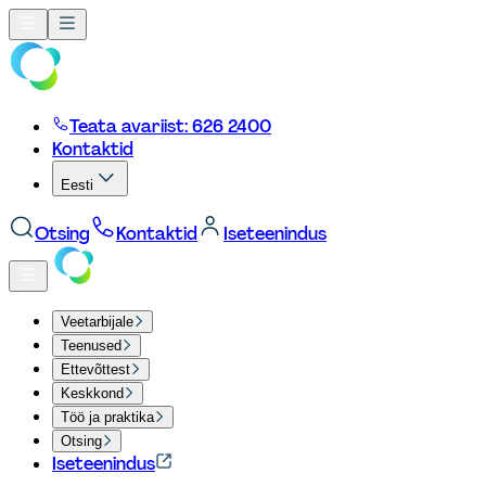
Teata avariist: 626 2400
Kontaktid
Eesti
Otsing
Kontaktid
Iseteenindus
Veetarbijale
Teenused
Ettevõttest
Keskkond
Töö ja praktika
Otsing
Iseteenindus