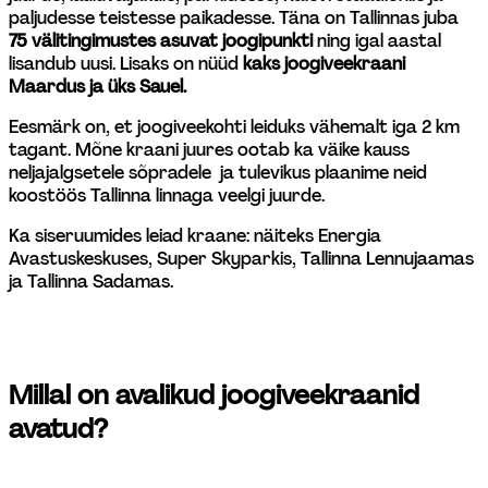
paljudesse teistesse paikadesse. Täna on Tallinnas juba 
75 välitingimustes asuvat joogipunkti
 ning igal aastal 
lisandub uusi. Lisaks on nüüd 
kaks joogiveekraani 
Maardus ja üks Sauel.
Eesmärk on, et joogiveekohti leiduks vähemalt iga 2 km 
tagant. Mõne kraani juures ootab ka väike kauss 
neljajalgsetele sõpradele  ja tulevikus plaanime neid 
koostöös Tallinna linnaga veelgi juurde. 
Ka siseruumides leiad kraane: näiteks Energia 
Avastuskeskuses, Super Skyparkis, Tallinna Lennujaamas 
ja Tallinna Sadamas. 
Millal on avalikud joogiveekraanid 
avatud?