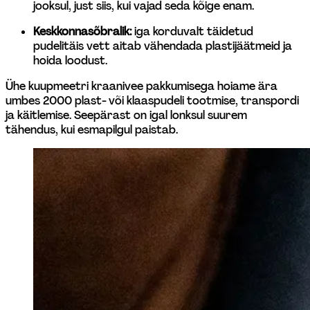
jooksul, just siis, kui vajad seda kõige enam. 
Keskkonnasõbralik: 
iga korduvalt täidetud 
pudelitäis vett aitab vähendada plastijäätmeid ja 
hoida loodust. 
Ühe kuupmeetri kraanivee pakkumisega hoiame ära 
umbes 2000 plast- või klaaspudeli tootmise, transpordi 
ja käitlemise. Seepärast on igal lonksul suurem 
tähendus, kui esmapilgul paistab. 