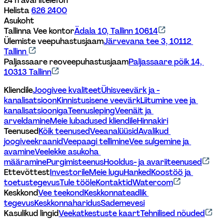
24 h avariitelefon
Helista 
626 2400
Asukoht
Tallinna Vee kontor
Ädala 10, Tallinn 10614
Ülemiste veepuhastusjaam
Järvevana tee 3, 10112 
Tallinn 
Paljassaare reoveepuhastusjaam
Paljassaare põik 14, 
10313 Tallinn
Kliendile
Joogivee kvaliteet
Ühisveevärk ja -
kanalisatsioon
Kinnistusisene veevärk
Liitumine vee ja 
kanalisatsiooniga
Teenusleping
Veenäit ja 
arveldamine
Meie lubadused kliendile
Hinnakiri
Teenused
Kõik teenused
Veeanalüüsid
Avalikud 
joogiveekraanid
Veepaagi tellimine
Vee sulgemine ja 
avamine
Veelekke asukoha 
määramine
Purgimisteenus
Hooldus- ja avariiteenused
Ettevõttest
Investorile
Meie lugu
Hanked
Koostöö ja 
toetustegevus
Tule tööle
Kontaktid
Watercom
Keskkond
Vee teekond
Keskkonnateadlik 
tegevus
Keskkonnaharidus
Sademevesi
Kasulikud lingid
Veekatkestuste kaart
Tehnilised nõuded