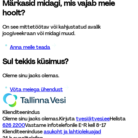
Märkasid midagi, mis vajab meie 
hoolt? 
On see mittetöötav või kahjustatud avalik 
joogiveekraan või midagi muud. 
Anna meile teada
Sul tekkis küsimus?
Oleme sinu jaoks olemas.
Võta meiega ühendust
Klienditeenindus
Oleme sinu jaoks olemas.
Kirjuta 
tvesi@tvesi.ee
Helista 
626 2200
Vastame infotelefonile E-R kell 8-17 
Klienditeeninduse 
asukoht ja lahtiolekuajad