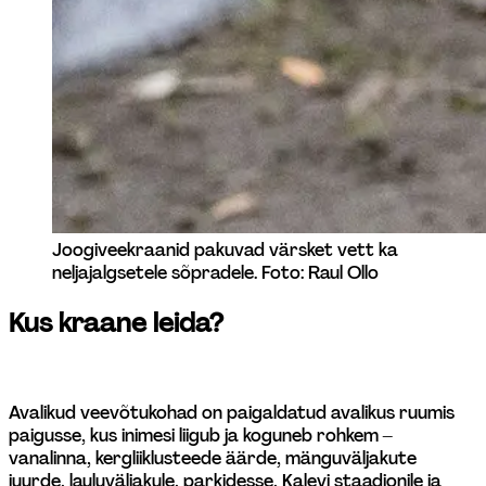
Joogiveekraanid pakuvad värsket vett ka 
neljajalgsetele sõpradele. Foto: Raul Ollo
Kus kraane leida?
Avalikud veevõtukohad on paigaldatud avalikus ruumis 
paigusse, kus inimesi liigub ja koguneb rohkem – 
vanalinna, kergliiklusteede äärde, mänguväljakute 
juurde, lauluväljakule, parkidesse, Kalevi staadionile ja 