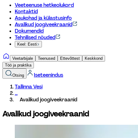
Veeteenuse hetkeolukord
Kontaktid
Asukohad ja külastusinfo
Avalikud joogiveekraanid
Dokumendid
Tehnilised nõuded
Keel: Eesti
Veetarbijale
Teenused
Ettevõttest
Keskkond
Töö ja praktika
Iseteenindus
Otsing
Tallinna Vesi
...
Avalikud joogiveekraanid
Avalikud joogiveekraanid