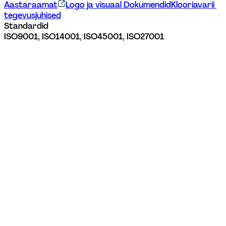
Aastaraamat
Logo ja visuaal 
Dokumendid
Klooriavarii 
tegevusjuhised
Standardid
ISO9001, ISO14001, ISO45001, ISO27001