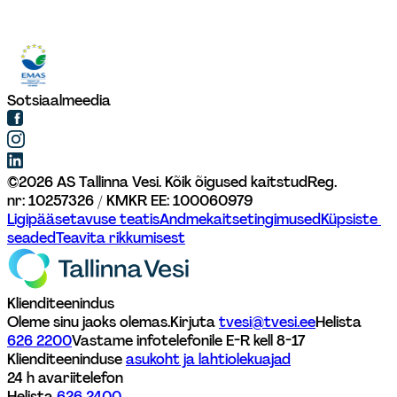
Sotsiaalmeedia
©
2026
AS Tallinna Vesi. Kõik õigused kaitstud
Reg. 
nr: 10257326 / KMKR EE: 100060979
Ligipääsetavuse teatis
Andmekaitsetingimused
Küpsiste 
seaded
Teavita rikkumisest
Klienditeenindus
Oleme sinu jaoks olemas.
Kirjuta 
tvesi@tvesi.ee
Helista 
626 2200
Vastame infotelefonile E-R kell 8-17 
Klienditeeninduse 
asukoht ja lahtiolekuajad
24 h avariitelefon
Helista 
626 2400