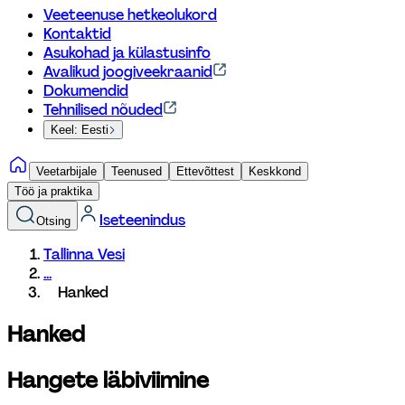
Veeteenuse hetkeolukord
Kontaktid
Asukohad ja külastusinfo
Avalikud joogiveekraanid
Dokumendid
Tehnilised nõuded
Keel: Eesti
Veetarbijale
Teenused
Ettevõttest
Keskkond
Töö ja praktika
Iseteenindus
Otsing
Tallinna Vesi
...
Hanked
Hanked
Hangete läbiviimine