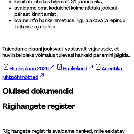
kinnitab juhatus hiljemalt 31. jaanuariks, 
avaldame oma kodulehel kolme nädala jooksul 
pärast kinnitamist, 
lisame info hanke nimetuse, liigi, ajakava ja lepingu 
täitmise aja kohta. 
Täiendame plaani jooksvalt vastavalt vajadusele, et 
huvilistel oleks võimalus tulevasi hankeid paremini jälgida. 
Hankeplaan 2026
Hankekord
Ärieetika 
juhtpõhimõtted
Olulised dokumendid
Riigihangete register 
Riigihangete registris avaldame hanked, mille eeldatav 