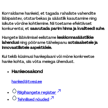
Korraldame hankeid, et tagada rahaliste vahendite 
läbipaistev, otstarbekas ja säästlik kasutamine ning 
isikute võrdne kohtlemine. Nii toetame efektiivset 
konkurentsi, et 
saavutada parim hinna ja kvaliteedi suhe
. 
Hangete läbiviimisel eelistame 
keskkonnasäästlikke 
lahendusi
 ning pöörame tähelepanu 
sotsiaalsetele ja 
innovaatilistele aspektidele.
Kui tekib küsimusi hankeplaani või mõne konkreetse 
hanke kohta, siis võta meiega ühendust. 
Hankeosakond
hanked@tvesi.ee
Riigihangete register
Tehnilised nõuded