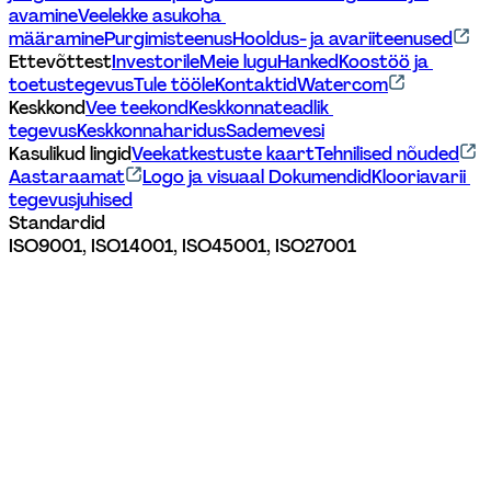
avamine
Veelekke asukoha 
määramine
Purgimisteenus
Hooldus- ja avariiteenused
Ettevõttest
Investorile
Meie lugu
Hanked
Koostöö ja 
toetustegevus
Tule tööle
Kontaktid
Watercom
Keskkond
Vee teekond
Keskkonnateadlik 
tegevus
Keskkonnaharidus
Sademevesi
Kasulikud lingid
Veekatkestuste kaart
Tehnilised nõuded
Aastaraamat
Logo ja visuaal 
Dokumendid
Klooriavarii 
tegevusjuhised
Standardid
ISO9001, ISO14001, ISO45001, ISO27001