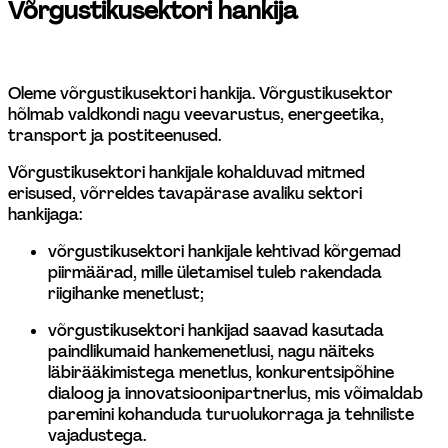
Võrgustikusektori hankija 
Oleme võrgustikusektori hankija. Võrgustikusektor 
hõlmab valdkondi nagu veevarustus, energeetika, 
transport ja postiteenused.
Võrgustikusektori hankijale kohalduvad mitmed 
erisused, võrreldes tavapärase avaliku sektori 
hankijaga: 
võrgustikusektori hankijale kehtivad kõrgemad 
piirmäärad, mille ületamisel tuleb rakendada 
riigihanke menetlust;
võrgustikusektori hankijad saavad kasutada 
paindlikumaid hankemenetlusi, nagu näiteks 
läbirääkimistega menetlus, konkurentsipõhine 
dialoog ja innovatsioonipartnerlus, mis võimaldab 
paremini kohanduda turuolukorraga ja tehniliste 
vajadustega. 