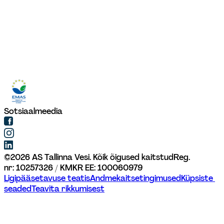
Sotsiaalmeedia
©
2026
AS Tallinna Vesi. Kõik õigused kaitstud
Reg. 
nr: 10257326 / KMKR EE: 100060979
Ligipääsetavuse teatis
Andmekaitsetingimused
Küpsiste 
seaded
Teavita rikkumisest