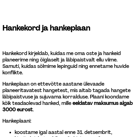
Hankekord ja hankeplaan 
Hankekord kirjeldab, kuidas me oma oste ja hankeid 
planeerime ning õiglaselt ja läbipaistvalt ellu viime. 
Samuti, kuidas sõlmime lepinguid ning ennetame huvide 
konflikte.
Hankeplaan on ettevõtte aastane ülevaade 
planeeritavatest hangetest, mis aitab tagada hangete 
läbipaistvuse ja sujuvama korralduse. Plaani koondame 
kõik teadaolevad hanked, mille 
eeldatav maksumus algab 
3000 eurost
.
Hankeplaani: 
koostame igal aastal enne 31. detsembrit, 