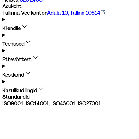
Asukoht
Tallinna Vee kontor
Ädala 10, Tallinn 10614
Kliendile
Teenused
Ettevõttest
Keskkond
Kasulikud lingid
Standardid
ISO9001, ISO14001, ISO45001, ISO27001