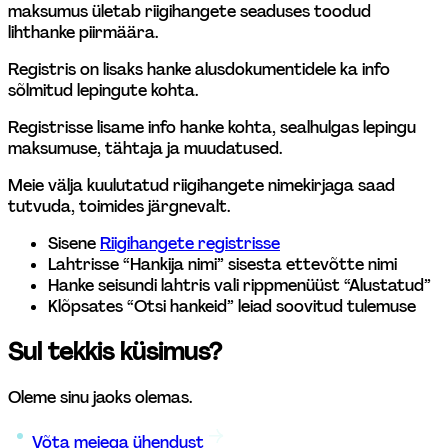
maksumus ületab riigihangete seaduses toodud 
lihthanke piirmäära.  
Registris on lisaks hanke alusdokumentidele ka info 
sõlmitud lepingute kohta. 
Registrisse lisame info hanke kohta, sealhulgas lepingu 
maksumuse, tähtaja ja muudatused. 
Meie välja kuulutatud riigihangete nimekirjaga saad 
tutvuda, toimides järgnevalt. 
Sisene 
Riigihangete registrisse
Lahtrisse “Hankija nimi” sisesta ettevõtte nimi 
Hanke seisundi lahtris vali rippmenüüst “Alustatud” 
Klõpsates “Otsi hankeid” leiad soovitud tulemuse 
Sul tekkis küsimus?
Oleme sinu jaoks olemas.
Võta meiega ühendust