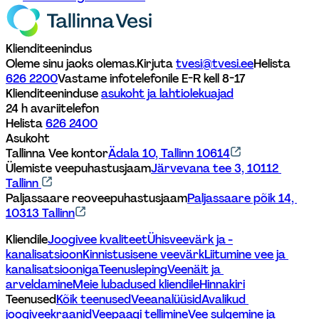
Klienditeenindus
Oleme sinu jaoks olemas.
Kirjuta 
tvesi@tvesi.ee
Helista 
626 2200
Vastame infotelefonile E-R kell 8-17 
Klienditeeninduse 
asukoht ja lahtiolekuajad
24 h avariitelefon
Helista 
626 2400
Asukoht
Tallinna Vee kontor
Ädala 10, Tallinn 10614
Ülemiste veepuhastusjaam
Järvevana tee 3, 10112 
Tallinn 
Paljassaare reoveepuhastusjaam
Paljassaare põik 14, 
10313 Tallinn
Kliendile
Joogivee kvaliteet
Ühisveevärk ja -
kanalisatsioon
Kinnistusisene veevärk
Liitumine vee ja 
kanalisatsiooniga
Teenusleping
Veenäit ja 
arveldamine
Meie lubadused kliendile
Hinnakiri
Teenused
Kõik teenused
Veeanalüüsid
Avalikud 
joogiveekraanid
Veepaagi tellimine
Vee sulgemine ja 