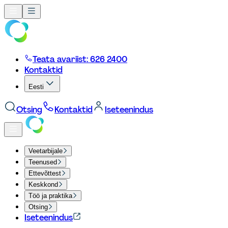
Teata avariist: 626 2400
Kontaktid
Eesti
Otsing
Kontaktid
Iseteenindus
Veetarbijale
Teenused
Ettevõttest
Keskkond
Töö ja praktika
Otsing
Iseteenindus