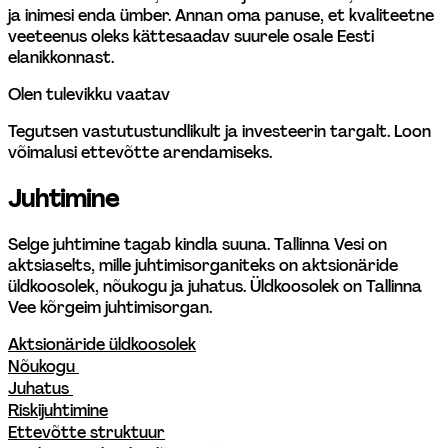
ja inimesi enda ümber. Annan oma panuse, et kvaliteetne 
veeteenus oleks kättesaadav suurele osale Eesti 
elanikkonnast.
Olen tulevikku vaatav
Tegutsen vastutustundlikult ja investeerin targalt. Loon 
võimalusi ettevõtte arendamiseks. 
Juhtimine
Selge juhtimine tagab kindla suuna. Tallinna Vesi on 
aktsiaselts, mille juhtimisorganiteks on aktsionäride 
üldkoosolek, nõukogu ja juhatus. Üldkoosolek on Tallinna 
Vee kõrgeim juhtimisorgan. 
Aktsionäride üldkoosolek
Nõukogu 
Juhatus 
Riskijuhtimine
Ettevõtte struktuur