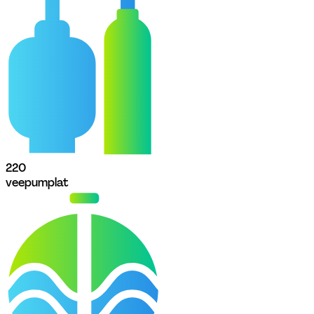
22
0
veepumplat