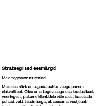
Gerli Kivisoo
Sõltumatu nõukogu liige
Strateegilised eesmärgid
Meie tegevuse alustalad
Meie eesmärk on tagada puhta veega parem 
elukvaliteet. Olles oma tegevusega osa looduslikust 
veeringest, pakume klientidele võimalust kasutada 
puhast vett teadmisega, et seesama vesi jõuab 