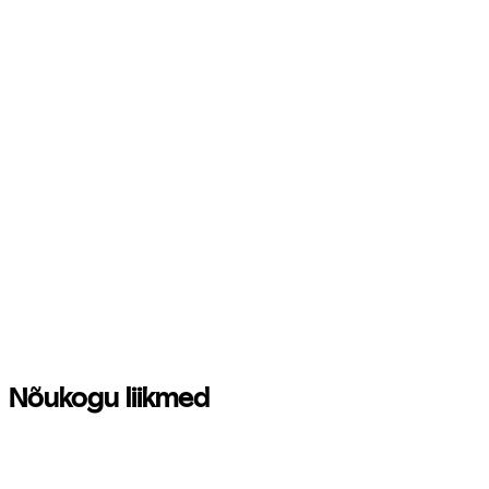
Tarvi Thomberg
Varahaldusdirektor
Nõukogu liikmed