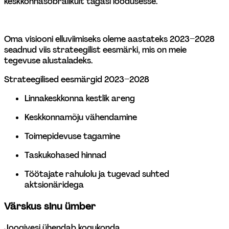
keskkonnasõbralikult tagasi loodusesse.  
Oma visiooni elluviimiseks oleme aastateks 2023–2028 
seadnud viis strateegilist eesmärki, mis on meie 
tegevuse alustaladeks.
Strateegilised eesmärgid 2023–2028
Linnakeskkonna kestlik areng
Keskkonnamõju vähendamine
Toimepidevuse tagamine
Taskukohased hinnad
Töötajate rahulolu ja tugevad suhted 
aktsionäridega
Värskus sinu ümber
Joogivesi ühendab kogukonda