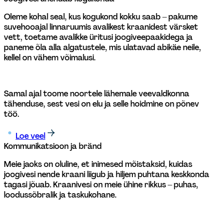
Oleme kohal seal, kus kogukond kokku saab – pakume 
suvehooajal linnaruumis avalikest kraanidest värsket 
vett, toetame avalikke üritusi joogiveepaakidega ja 
paneme õla alla algatustele, mis ulatavad abikäe neile, 
kellel on vähem võimalusi. 
Samal ajal toome noortele lähemale veevaldkonna 
tähenduse, sest vesi on elu ja selle hoidmine on põnev 
töö.
Loe veel
Kommunikatsioon ja bränd
Meie jaoks on oluline, et inimesed mõistaksid, kuidas 
joogivesi nende kraani liigub ja hiljem puhtana keskkonda 
tagasi jõuab. Kraanivesi on meie ühine rikkus – puhas, 
loodussõbralik ja taskukohane. 