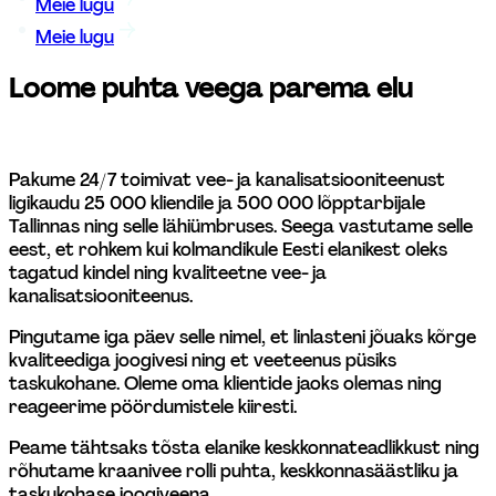
Meie lugu
Meie lugu
Loome puhta veega parema elu
Pakume 24/7 toimivat vee- ja kanalisatsiooniteenust 
ligikaudu 25 000 kliendile ja 500 000 lõpptarbijale 
Tallinnas ning selle lähiümbruses. Seega vastutame selle 
eest, et rohkem kui kolmandikule Eesti elanikest oleks 
tagatud kindel ning kvaliteetne vee- ja 
kanalisatsiooniteenus.  
Pingutame iga päev selle nimel, et linlasteni jõuaks kõrge 
kvaliteediga joogivesi ning et veeteenus püsiks 
taskukohane. Oleme oma klientide jaoks olemas ning 
reageerime pöördumistele kiiresti.  
Peame tähtsaks tõsta elanike keskkonnateadlikkust ning 
rõhutame kraanivee rolli puhta, keskkonna­säästliku ja 
taskukohase joogiveena. 