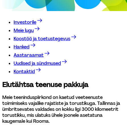
Investorile
Meie lugu
Koostöö ja toetustegevus
Hanked
Aastaraamat
Uudised ja sündmused
Kontaktid
Elutähtsa teenuse pakkuja
Meie teeninduspiirkond on kaetud veeteenuste 
toimimiseks vajalike rajatiste ja torustikuga. Tallinnas ja 
ümbritsevates valdades on kokku ligi 3000 kilomeetrit 
torustikku, mis ulatuks ühele joonele asetatuna 
kaugemale kui Rooma.