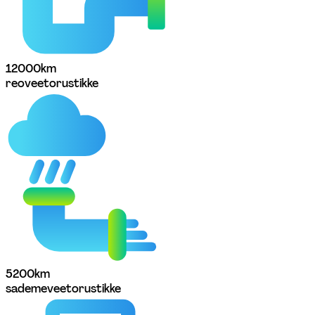
1200
0
km
reoveetorustikke
520
0
km
sademeveetorustikke