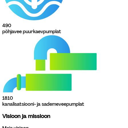
49
0
põhjavee puurkaevpumplat
181
0
kanalisatsiooni- ja sademeveepumplat
Visioon ja missioon