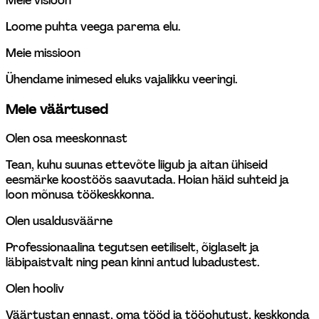
Meie visioon
Loome puhta veega parema elu.
Meie missioon
Ühendame inimesed eluks vajalikku veeringi.
Meie väärtused
Olen osa meeskonnast
Tean, kuhu suunas ettevõte liigub ja aitan ühiseid 
eesmärke koostöös saavutada. Hoian häid suhteid ja 
loon mõnusa töökeskkonna. 
Olen usaldusväärne 
Professionaalina tegutsen eetiliselt, õiglaselt ja 
läbipaistvalt ning pean kinni antud lubadustest. 
Olen hooliv
Väärtustan ennast, oma tööd ja tööohutust, keskkonda 