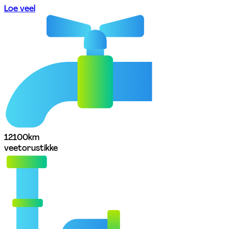
Loe veel
1210
0
km
veetorustikke