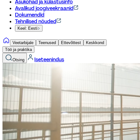
Asukohad ja külastusinfo
Avalikud joogiveekraanid
Dokumendid
Tehnilised nõuded
Keel: Eesti
Veetarbijale
Teenused
Ettevõttest
Keskkond
Töö ja praktika
Iseteenindus
Otsing