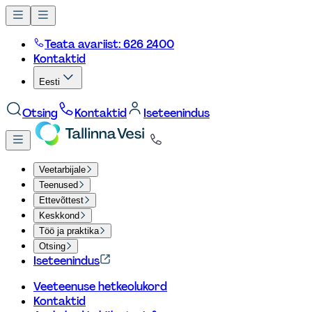
Teata avariist: 626 2400
Kontaktid
Eesti
Otsing
Kontaktid
Iseteenindus
Veetarbijale
Teenused
Ettevõttest
Keskkond
Töö ja praktika
Otsing
Iseteenindus
Veeteenuse hetkeolukord
Kontaktid