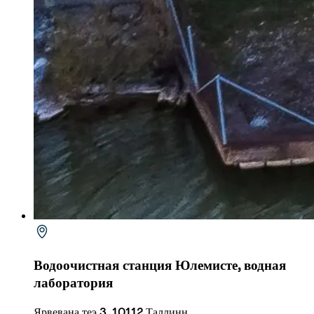
Водоочистная станция Юлемисте, водная 
лаборатория
Ярвевана теэ 3, 10112 Таллинн