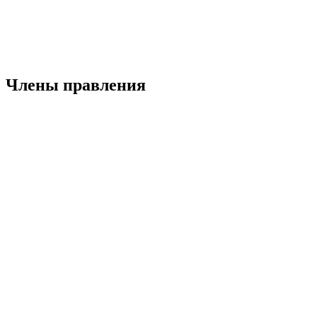
Таави Грёон
Финансовый директор
Члены правления