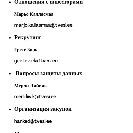
Отношения с инвесторами
Марьо Калласмаа
marjo.kallasmaa@tvesi.ee
Рекрутинг
Грете Зирк
grete.zirk@tvesi.ee
 Вопросы защиты данных
Мерли Лийвик
merli.liivik@tvesi.ee
Организация закупок
hanked@tvesi.ee