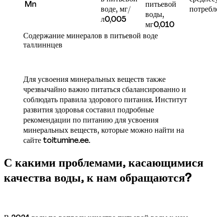
Mn
питьевой 
воде, мг/
потребл
воды, 
л
0,005
мг
0,010
Содержание минералов в питьевой воде 
таллиннцев
Для усвоения минеральных веществ также 
чрезвычайно важно питаться сбалансированно и 
соблюдать правила здорового питания. Институт 
развития здоровья составил подробные 
рекомендации по питанию для усвоения 
минеральных веществ, которые можно найти на 
сайте toitumine.ee.
С какими проблемами, касающимися 
качества воды, к нам обращаются?