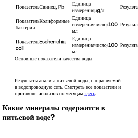
Единица 
Показатель
Свинец, Pb
Результа
измерения
µg/л
Единица 
Показатель
Колиформные 
измерения
число/100 
Результа
бактерии
мл
Единица 
Показатель
Escherichia 
измерения
число/100 
Результа
coli
мл
Основные показатели качества воды
Результаты анализа питьевой воды, направляемой 
в водопроводную сеть. Смотреть все показатели и 
протоколы анализов по месяцам 
здесь
.
Какие минералы содержатся в 
питьевой воде?