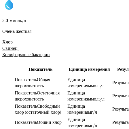
> 3
ммоль/л
Очень жесткая
Хлор
Свинец 
Колиформные бактерии
Показатель
Единица измерения
Резул
Показатель
Общая 
Единица 
Результа
шероховатость
измерения
ммоль/л
Показатель
Остаточная 
Единица 
Результа
шероховатость
измерения
ммоль/л
Показатель
Свободный 
Единица 
Результа
хлор (остаточный хлор)
измерения
мг/л
Единица 
Показатель
Общий хлор
Результа
измерения
мг/л