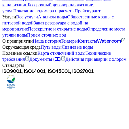
канализации
Бессрочный договор на оказание 
услуг
Показание водомера и расчеты
Прейскурант
Услуги
Все услуги
Анализы воды
Общественные краны с 
питьевой водой
Заказ резервуара с водой на 
мероприятие
Перекрытие и открытие воды
Определение места 
утечки воды
Прием сточных вод
О предприятии
Наша история
Тендеры
Контакты
Watercom
Окружающая среда
Путь воды
Ливневые воды
Полезные ссылки
Карта отключений воды
Технические 
требования
Документы (EE)
Действия при аварии с хлором
Стандарты
ISO9001, ISO14001, ISO45001, ISO27001