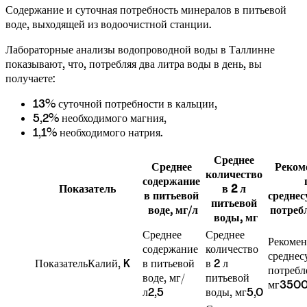
Содержание и суточная потребность минералов в питьевой 
воде, выходящей из водоочистной станции.
Лабораторные анализы водопроводной воды в Таллинне 
показывают, что, потребляя два литра воды в день, вы 
получаете:
13% суточной потребности в кальции,
5,2% необходимого магния,
1,1% необходимого натрия.
Среднее 
Среднее 
Реком
количество 
содержание 
Показатель
в 2 л 
в питьевой 
среднес
питьевой 
воде, мг/л
потреб
воды, мг
Среднее 
Среднее 
Рекомен
содержание 
количество 
среднес
Показатель
Калий, K
в питьевой 
в 2 л 
потребл
воде, мг/
питьевой 
мг
350
л
2,5
воды, мг
5,0