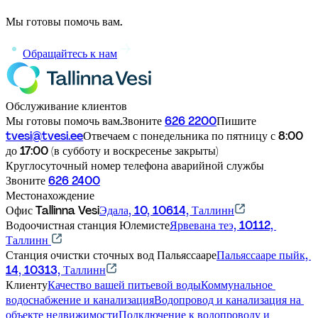
Мы готовы помочь вам.
Обращайтесь к нам
Обслуживание клиентов
Мы готовы помочь вам.
Звоните 
626 2200
Пишите 
tvesi@tvesi.ee
Отвечаем с понедельника по пятницу с 8:00 
до 17:00 (в субботу и воскресенье закрыты)
Круглосуточный номер телефона аварийной службы
Звоните 
626 2400
Местонахождение
Офис Tallinna Vesi
Эдала, 10, 10614, Таллинн
Водоочистная станция Юлемисте
Ярвевана теэ, 10112, 
Таллинн 
Станция очистки сточных вод Пальяссааре
Пальяссааре пыйк, 
14, 10313, Таллинн
Клиенту
Качество вашей питьевой воды
Коммунальное 
водоснабжение и канализация
Водопровод и канализация на 
объекте недвижимости
Подключение к водопроводу и 