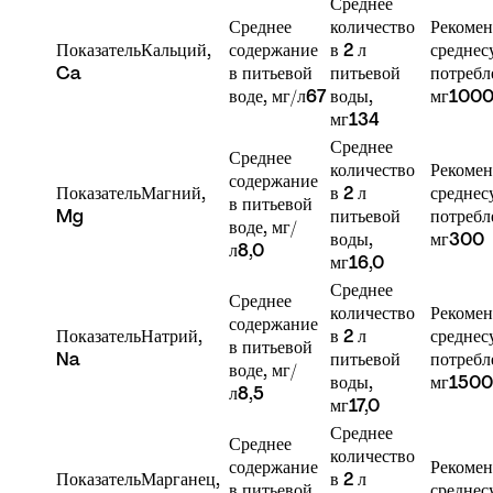
Среднее 
Среднее 
количество 
Рекомен
Показатель
Кальций, 
содержание 
в 2 л 
среднес
Ca
в питьевой 
питьевой 
потребл
воде, мг/л
67
воды, 
мг
100
мг
134
Среднее 
Среднее 
количество 
Рекомен
содержание 
Показатель
Магний, 
в 2 л 
среднес
в питьевой 
Mg
питьевой 
потребл
воде, мг/
воды, 
мг
300
л
8,0
мг
16,0
Среднее 
Среднее 
количество 
Рекомен
содержание 
Показатель
Натрий, 
в 2 л 
среднес
в питьевой 
Na
питьевой 
потребл
воде, мг/
воды, 
мг
1500
л
8,5 
мг
17,0
Среднее 
Среднее 
количество 
содержание 
Рекомен
Показатель
Марганец, 
в 2 л 
в питьевой 
среднес