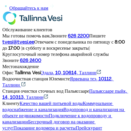
Обращайтесь к нам
Обслуживание клиентов
Мы готовы помочь вам.
Звоните 
626 2200
Пишите 
tvesi@tvesi.ee
Отвечаем с понедельника по пятницу с 8:00 
до 17:00 (в субботу и воскресенье закрыты)
Круглосуточный номер телефона аварийной службы
Звоните 
626 2400
Местонахождение
Офис Tallinna Vesi
Эдала, 10, 10614, Таллинн
Водоочистная станция Юлемисте
Ярвевана теэ, 10112, 
Таллинн 
Станция очистки сточных вод Пальяссааре
Пальяссааре пыйк, 
14, 10313, Таллинн
Клиенту
Качество вашей питьевой воды
Коммунальное 
водоснабжение и канализация
Водопровод и канализация на 
объекте недвижимости
Подключение к водопроводу и 
канализации
Бессрочный договор на оказание 
услуг
Показание водомера и расчеты
Прейскурант