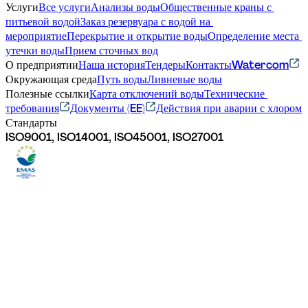
Услуги
Все услуги
Анализы воды
Общественные краны с 
питьевой водой
Заказ резервуара с водой на 
мероприятие
Перекрытие и открытие воды
Определение места 
утечки воды
Прием сточных вод
О предприятии
Наша история
Тендеры
Контакты
Watercom
Окружающая среда
Путь воды
Ливневые воды
Полезные ссылки
Карта отключений воды
Технические 
требования
Документы (EE)
Действия при аварии с хлором
Стандарты
ISO9001, ISO14001, ISO45001, ISO27001