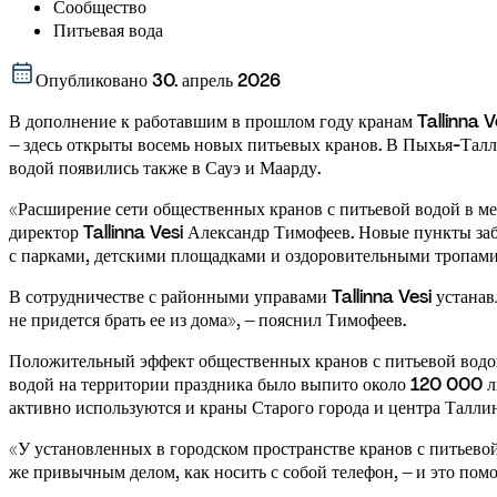
Сообщество
Питьевая вода
Опубликовано
30. апрель 2026
В дополнение к работавшим в прошлом году кранам Tallinna Ve
– здесь открыты восемь новых питьевых кранов. В Пыхья-Талл
водой появились также в Сауэ и Маарду.
«Расширение сети общественных кранов с питьевой водой в мес
директор Tallinna Vesi Александр Тимофеев. Новые пункты заб
с парками, детскими площадками и оздоровительными тропами
В сотрудничестве с районными управами Tallinna Vesi устанав
не придется брать ее из дома», – пояснил Тимофеев.
Положительный эффект общественных кранов с питьевой водой
водой на территории праздника было выпито около 120 000 л
активно используются и краны Старого города и центра Таллинн
«У установленных в городском пространстве кранов с питьево
же привычным делом, как носить с собой телефон, – и это пом