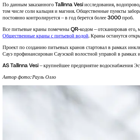
По данным заказанного Tallinna Vesi исследования, водопров
том числе соли кальция и магния. Общественные пункты забора
постоянно контролируется – в год берется более 3000 проб.
Все питьевые краны помечены QR-кодом – отсканировав его, м
Общественные краны с питьевой водой
. Краны останутся откр
Проект по созданию питьевых кранов стартовал в рамках инкл
Сауэ профинансирован Сауэской волостной управой в рамках 
AS Tallinna Vesi – крупнейшее предприятие водоснабжения 
Автор фото: Рауль Олло