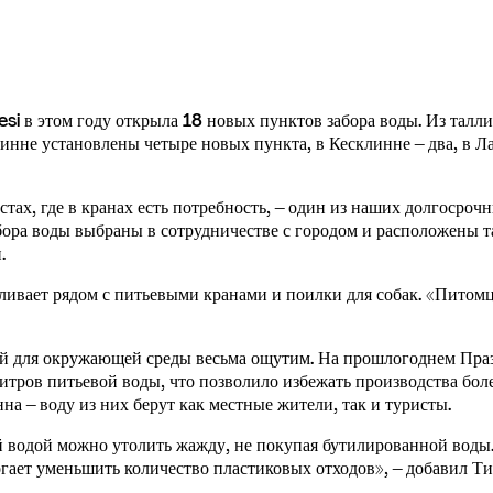
si в этом году открыла 18 новых пунктов забора воды. Из талл
инне установлены четыре новых пункта, в Кесклинне – два, в Л
тах, где в кранах есть потребность, – один из наших долгосроч
ора воды выбраны в сотрудничестве с городом и расположены там
.
ливает рядом с питьевыми кранами и поилки для собак. «Питомц
 для окружающей среды весьма ощутим. На прошлогоднем Праздн
итров питьевой воды, что позволило избежать производства бол
а – воду из них берут как местные жители, так и туристы.
й водой можно утолить жажду, не покупая бутилированной воды.
огает уменьшить количество пластиковых отходов», – добавил Т