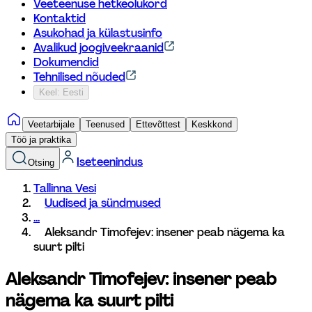
Veeteenuse hetkeolukord
Kontaktid
Asukohad ja külastusinfo
Avalikud joogiveekraanid
Dokumendid
Tehnilised nõuded
Keel: Eesti
Veetarbijale
Teenused
Ettevõttest
Keskkond
Töö ja praktika
Iseteenindus
Otsing
Tallinna Vesi
Uudised ja sündmused
...
Aleksandr Timofejev: insener peab nägema ka 
suurt pilti
Aleksandr Timofejev: insener peab 
nägema ka suurt pilti