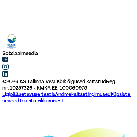
Sotsiaalmeedia
©
2026
AS Tallinna Vesi. Kõik õigused kaitstud
Reg. 
nr: 10257326 / KMKR EE: 100060979
Ligipääsetavuse teatis
Andmekaitsetingimused
Küpsiste 
seaded
Teavita rikkumisest