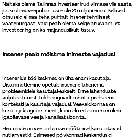
Näiteks oleme Tallinnas investeerinud viimase viie aasta 
jooksul reoveepuhastusse üle 25 miljoni euro. Selliseid 
otsuseid ei saa teha puhtalt insenertehnilisest 
vaatenurgast, vaid peab olema selge arusaam, et 
investeering on ka majanduslikult tasuv.
Insener peab mõistma inimeste vajadusi
Inseneride töö keskmes on üha enam kasutaja. 
Disainmõtlemine õpetab insenere lähenema 
probleemidele kasutajakeskselt. Enne lahenduste 
väljatöötamist tuleb sügavalt mõista probleemi 
konteksti ja kasutaja vajadusi. Veevaldkonnas on 
kasutajaks igaüks meist, kuna elu ei toimi enam ilma 
igapäevase vee ja kanalisatsioonita.
Hea näide on veetarbimise mõõtmisel kasutatavad 
nutiarvestid. Esimesed põlvkonnad keskendusid 