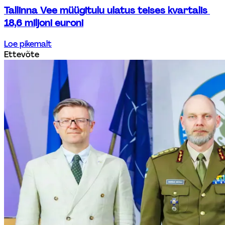
Tallinna Vee müügitulu ulatus teises kvartalis 
18,6 miljoni euroni
Loe pikemalt
Ettevõte