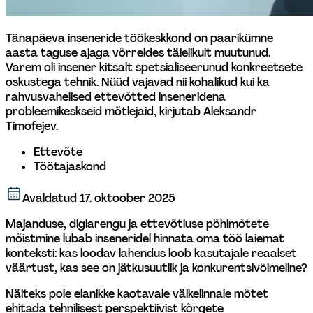
Tänapäeva inseneride töökeskkond on paarikümne 
aasta taguse ajaga võrreldes täielikult muutunud. 
Varem oli insener kitsalt spetsialiseerunud konkreetsete 
oskustega tehnik. Nüüd vajavad nii kohalikud kui ka 
rahvusvahelised ettevõtted inseneridena 
probleemikeskseid mõtlejaid, kirjutab Aleksandr 
Timofejev.
Ettevõte
Töötajaskond
Avaldatud
17. oktoober 2025
Majanduse, digiarengu ja ettevõtluse põhimõtete 
mõistmine lubab inseneridel hinnata oma töö laiemat 
konteksti: kas loodav lahendus loob kasutajale reaalset 
väärtust, kas see on jätkusuutlik ja konkurentsivõimeline?
Näiteks pole elanikke kaotavale väikelinnale mõtet 
ehitada tehnilisest perspektiivist kõrgete 