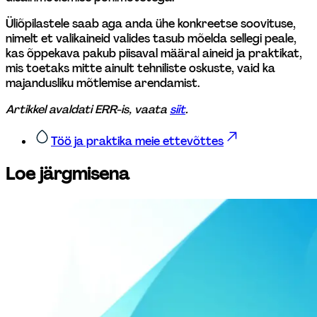
Üliõpilastele saab aga anda ühe konkreetse soovituse, 
nimelt et valikaineid valides tasub mõelda sellegi peale, 
kas õppekava pakub piisaval määral aineid ja praktikat, 
mis toetaks mitte ainult tehniliste oskuste, vaid ka 
majandusliku mõtlemise arendamist.
Artikkel avaldati ERR-is, vaata 
siit
.
Töö ja praktika meie ettevõttes
Loe järgmisena