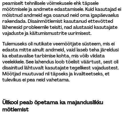
peamiselt tehnilisele võimekusele ehk täpsele 
mõõtmisele ja andmete edastamisele. Kuid kasutajad ei 
mõistnud andmeid ega osanud neid oma igapäevaelus 
rakendada. Disainmõtlemist kasutanud ettevõtted 
lähenesid probleemile teisiti, nad alustasid kasutajate 
vajaduste ja käitumismustrite uurimisest.
Tulemuseks oli nutikate veemõõtjate süsteem, mis ei 
edasta mitte ainult andmeid, vaid laseb teha järeldusi 
ka ebatavalise tarbimise kohta, mis võib viidata 
veelekkele. See lahendus loob tõelist väärtust, sest oli 
disainitud lähtuvalt kasutajate tegelikest vajadustest. 
Mõõtjad muutuvad nii täpseks ja kvaliteetseks, et 
tulevikus ei pea neid vahetama.
Ülikool peab õpetama ka majanduslikku 
mõtlemist