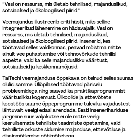
“Vesi on ressurss, mis ületab tehnilised, majanduslikud, 
sotsiaalsed ja ökoloogilised piirid.”
Veemajandus illustreerib eriti hästi, miks selline 
integreeritud lähenemine on hädavajalik. Vesi on 
ressurss, mis ületab tehnilised, majanduslikud, 
sotsiaalsed ja ökoloogilised piirid. Insenerid, kes 
töötavad selles valdkonnas, peavad mõistma mitte 
ainult vee puhastamise või tehnovõrkude tehnilisi 
aspekte, vaid ka selle majanduslikku väärtust, 
sotsiaalseid ja keskkonnamõjusid.
TalTechi veemajanduse õppekava on teinud selles suunas 
olulisi samme. Üliõpilased töötavad päriselu 
probleemidega ning saavad ka praktikaprogrammist 
väärtuslikku kogemust. Ülikoolide ja ettevõtete 
koostöös saame õppeprogramme tuleviku vajadustest 
lähtuvalt veelgi edasi arendada. Eesti insenerihariduse 
järgmine suur väljakutse ei ole mitte veelgi 
keerulisemate tehniliste teadmiste õpetamine, vaid 
tehniliste oskuste sidumine majanduse, ettevõtluse ja 
disainmõtlemise põhimõtetega.