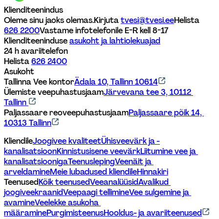
Klienditeenindus
Oleme sinu jaoks olemas.
Kirjuta 
tvesi@tvesi.ee
Helista 
626 2200
Vastame infotelefonile E-R kell 8-17 
Klienditeeninduse 
asukoht ja lahtiolekuajad
24 h avariitelefon
Helista 
626 2400
Asukoht
Tallinna Vee kontor
Ädala 10, Tallinn 10614
Ülemiste veepuhastusjaam
Järvevana tee 3, 10112 
Tallinn 
Paljassaare reoveepuhastusjaam
Paljassaare põik 14, 
10313 Tallinn
Kliendile
Joogivee kvaliteet
Ühisveevärk ja -
kanalisatsioon
Kinnistusisene veevärk
Liitumine vee ja 
kanalisatsiooniga
Teenusleping
Veenäit ja 
arveldamine
Meie lubadused kliendile
Hinnakiri
Teenused
Kõik teenused
Veeanalüüsid
Avalikud 
joogiveekraanid
Veepaagi tellimine
Vee sulgemine ja 
avamine
Veelekke asukoha 
määramine
Purgimisteenus
Hooldus- ja avariiteenused