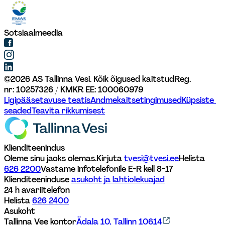
Sotsiaalmeedia
©
2026
AS Tallinna Vesi. Kõik õigused kaitstud
Reg. 
nr: 10257326 / KMKR EE: 100060979
Ligipääsetavuse teatis
Andmekaitsetingimused
Küpsiste 
seaded
Teavita rikkumisest
Klienditeenindus
Oleme sinu jaoks olemas.
Kirjuta 
tvesi@tvesi.ee
Helista 
626 2200
Vastame infotelefonile E-R kell 8-17 
Klienditeeninduse 
asukoht ja lahtiolekuajad
24 h avariitelefon
Helista 
626 2400
Asukoht
Tallinna Vee kontor
Ädala 10, Tallinn 10614