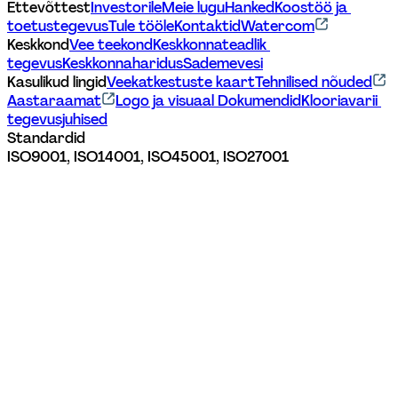
Ettevõttest
Investorile
Meie lugu
Hanked
Koostöö ja 
toetustegevus
Tule tööle
Kontaktid
Watercom
Keskkond
Vee teekond
Keskkonnateadlik 
tegevus
Keskkonnaharidus
Sademevesi
Kasulikud lingid
Veekatkestuste kaart
Tehnilised nõuded
Aastaraamat
Logo ja visuaal 
Dokumendid
Klooriavarii 
tegevusjuhised
Standardid
ISO9001, ISO14001, ISO45001, ISO27001