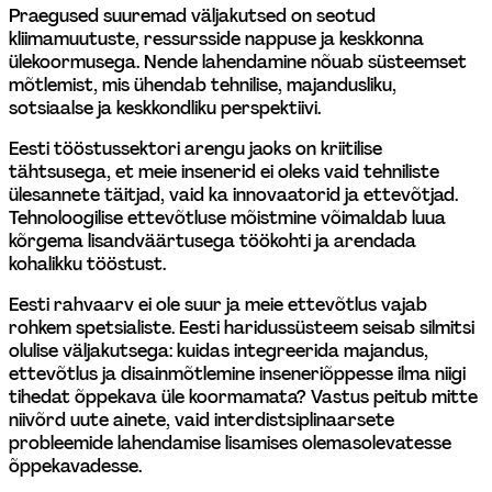
Praegused suuremad väljakutsed on seotud 
kliimamuutuste, ressursside nappuse ja keskkonna 
ülekoormusega. Nende lahendamine nõuab süsteemset 
mõtlemist, mis ühendab tehnilise, majandusliku, 
sotsiaalse ja keskkondliku perspektiivi.
Eesti tööstussektori arengu jaoks on kriitilise 
tähtsusega, et meie insenerid ei oleks vaid tehniliste 
ülesannete täitjad, vaid ka innovaatorid ja ettevõtjad. 
Tehnoloogilise ettevõtluse mõistmine võimaldab luua 
kõrgema lisandväärtusega töökohti ja arendada 
kohalikku tööstust.
Eesti rahvaarv ei ole suur ja meie ettevõtlus vajab 
rohkem spetsialiste. Eesti haridussüsteem seisab silmitsi 
olulise väljakutsega: kuidas integreerida majandus, 
ettevõtlus ja disainmõtlemine inseneriõppesse ilma niigi 
tihedat õppekava üle koormamata? Vastus peitub mitte 
niivõrd uute ainete, vaid interdistsiplinaarsete 
probleemide lahendamise lisamises olemasolevatesse 
õppekavadesse.