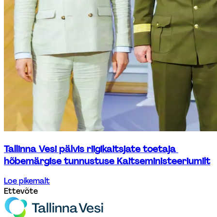
Tallinna Vesi pälvis riigikaitsjate toetaja 
hõbemärgise tunnustuse Kaitseministeeriumilt
Loe pikemalt
Ettevõte