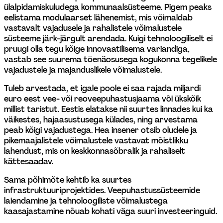
ülalpidamiskuludega kommunaalsüsteeme. Pigem peaks 
eelistama modulaarset lähenemist, mis võimaldab 
vastavalt vajadusele ja rahalistele võimalustele 
süsteeme järk-järgult arendada. Kuigi tehnoloogiliselt ei 
pruugi olla tegu kõige innovaatilisema variandiga, 
vastab see suurema tõenäosusega kogukonna tegelikele 
vajadustele ja majanduslikele võimalustele.
Tuleb arvestada, et igale poole ei saa rajada miljardi 
euro eest vee- või reoveepuhastusjaama või ükskõik 
millist taristut. Eestis elatakse nii suurtes linnades kui ka 
väikestes, hajaasustusega külades, ning arvestama 
peab kõigi vajadustega. Hea insener otsib oludele ja 
pikemaajalistele võimalustele vastavat mõistlikku 
lahendust, mis on keskkonnasõbralik ja rahaliselt 
kättesaadav.
Sama põhimõte kehtib ka suurtes 
infrastruktuuriprojektides. Veepuhastussüsteemide 
laiendamine ja tehnoloogiliste võimalustega 
kaasajastamine nõuab kohati väga suuri investeeringuid.