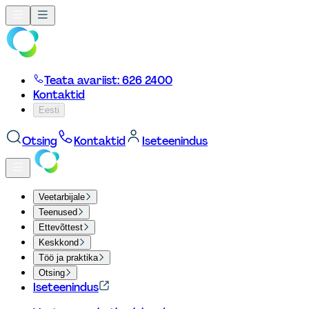
Teata avariist: 626 2400
Kontaktid
Eesti
Otsing
Kontaktid
Iseteenindus
Veetarbijale
Teenused
Ettevõttest
Keskkond
Töö ja praktika
Otsing
Iseteenindus