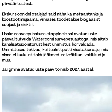
piirväärtustest. 
Ekskursioonidel osalejad said näha ka metaantanke ja 
koostootmisjaama, viimases toodetakse biogaasist 
soojust ja elektri.
Lisaks reoveepuhatuse etappidele sai avatud uste 
päeval tutvuda Watercomi survepesuautoga, mis aitab 
kanalisatsioonitorustikest ummistusi kõrvaldada. 
Ummistused tekivad, kui tualettpotti visatakse asju, mis 
sinna ei kuulu, nt toidujäätmed, salvrätikud, vatitikud ja 
muu.
Järgmine avatud uste päev toimub 2027. aastal. 