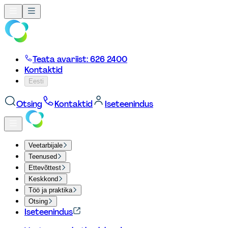
Teata avariist: 626 2400
Kontaktid
Eesti
Otsing
Kontaktid
Iseteenindus
Veetarbijale
Teenused
Ettevõttest
Keskkond
Töö ja praktika
Otsing
Iseteenindus