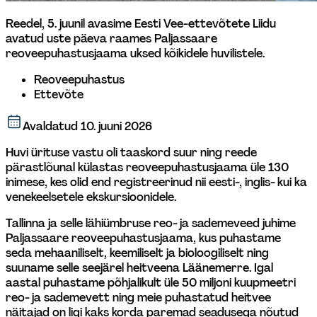
Reedel, 5. juunil avasime Eesti Vee-ettevõtete Liidu 
avatud uste päeva raames Paljassaare 
reoveepuhastusjaama uksed kõikidele huvilistele.
Reoveepuhastus
Ettevõte
Avaldatud
10. juuni 2026
Huvi ürituse vastu oli taaskord suur ning reede 
pärastlõunal külastas reoveepuhastusjaama üle 130 
inimese, kes olid end registreerinud nii eesti-, inglis- kui ka 
venekeelsetele ekskursioonidele.
Tallinna ja selle lähiümbruse reo- ja sademeveed juhime 
Paljassaare reoveepuhastusjaama, kus puhastame 
seda mehaaniliselt, keemiliselt ja bioloogiliselt ning 
suuname selle seejärel heitveena Läänemerre. Igal 
aastal puhastame põhjalikult üle 50 miljoni kuupmeetri 
reo- ja sademevett ning meie puhastatud heitvee 
näitajad on ligi kaks korda paremad seadusega nõutud 