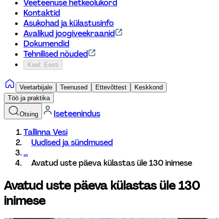
Veeteenuse hetkeolukord
Kontaktid
Asukohad ja külastusinfo
Avalikud joogiveekraanid
Dokumendid
Tehnilised nõuded
Keel: Eesti
Veetarbijale
Teenused
Ettevõttest
Keskkond
Töö ja praktika
Iseteenindus
Otsing
Tallinna Vesi
Uudised ja sündmused
...
Avatud uste päeva külastas üle 130 inimese
Avatud uste päeva külastas üle 130 
inimese