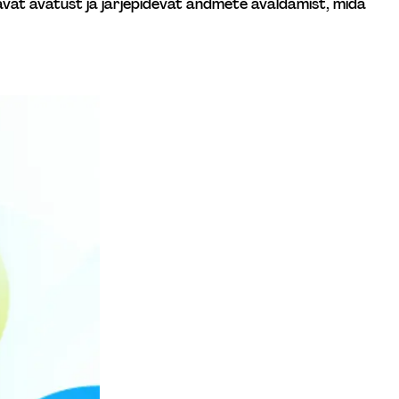
avat avatust ja järjepidevat andmete avaldamist, mida 