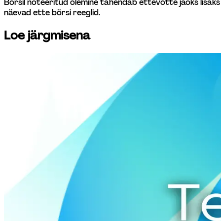
Börsil noteeritud olemine tähendab ettevõtte jaoks lisak
näevad ette börsi reeglid.
Loe järgmisena