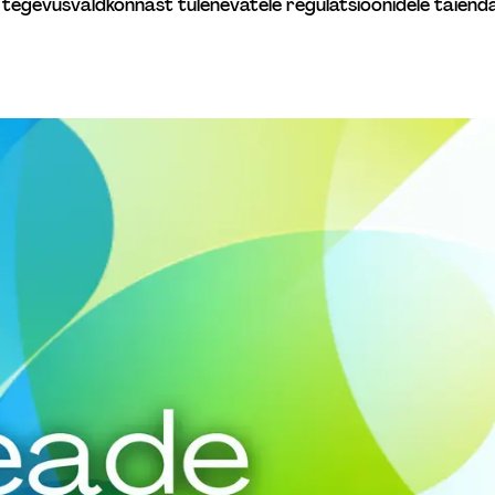
s tegevusvaldkonnast tulenevatele regulatsioonidele täiend