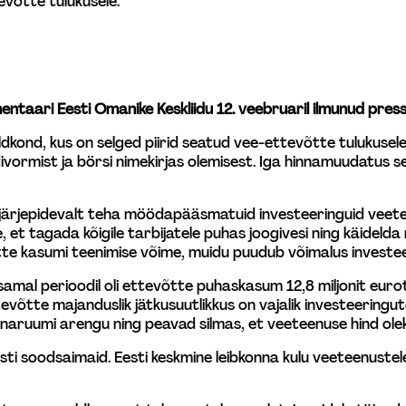
evõtte tulukusele. 
ntaari Eesti Omanike Keskliidu 12. veebruaril ilmunud press
nd, kus on selged piirid seatud vee-ettevõtte tulukusele. R
rmist ja börsi nimekirjas olemisest. Iga hinnamuudatus sel
 järjepidevalt teha möödapääsmatuid investeeringuid veete
, et tagada kõigile tarbijatele puhas joogivesi ning käideld
tte kasumi teenimise võime, muidu puudub võimalus investe
ot, samal perioodil oli ettevõtte puhaskasum 12,8 miljonit eu
evõtte majanduslik jätkusuutlikkus on vajalik investeeringut
naruumi arengu ning peavad silmas, et veeteenuse hind ole
Eesti soodsaimaid. Eesti keskmine leibkonna kulu veeteenust