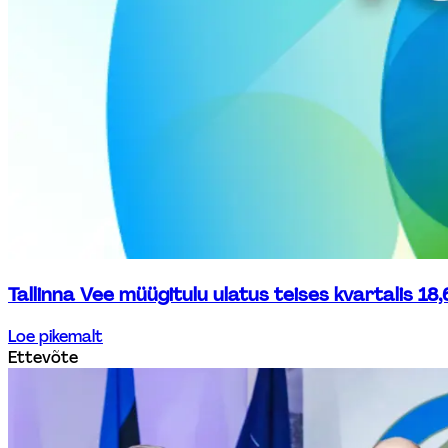
Tallinna Vee müügitulu ulatus teises kvartalis 18,6
Loe pikemalt
Ettevõte