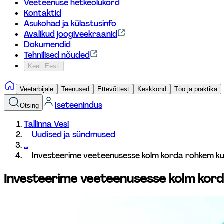
Veeteenuse hetkeolukord
Kontaktid
Asukohad ja külastusinfo
Avalikud joogiveekraanid
Dokumendid
Tehnilised nõuded
Keel: Eesti
Veetarbijale
Teenused
Ettevõttest
Keskkond
Töö ja praktika
Iseteenindus
Otsing
Tallinna Vesi
Uudised ja sündmused
...
Investeerime veeteenusesse kolm korda rohkem kui
Investeerime veeteenusesse kolm kord