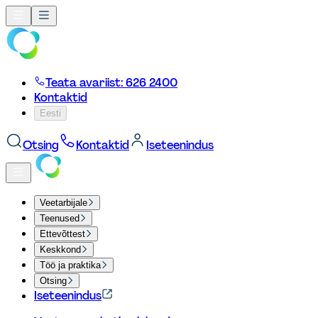
Teata avariist: 626 2400
Kontaktid
Eesti
Otsing
Kontaktid
Iseteenindus
Veetarbijale
Teenused
Ettevõttest
Keskkond
Töö ja praktika
Otsing
Iseteenindus