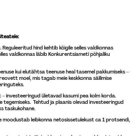
iteatele:
eguleeritud hind kehtib kõigile selles valdkonnas 
les valdkonnas läbib Konkurentsiameti põhjaliku 
enuse kui elutähtsa teenuse heal tasemel pakkumiseks – 
a reovett moel, mis tagab meie keskkonna säilimise 
eringuteks.
rot – investeeringud ületavad kasumi pea kolm korda. 
e tegemiseks.  Tehtud ja plaanis olevad investeeringud 
ks taskukohane.
ele moodustab leibkonna netosissetulekust ca 1 protsendi, 