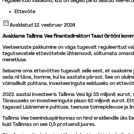
reguleeritud valdkond, kus on selged piirid seatud vee-ett
Ettevõte
Avaldatud
12. veebruar 2024
Avaldame Tallinna Vee finantsdirektori Taavi Grööni komme
Veeteenuste pakkumine on väga tugevalt reguleeritud valdko
tegutsevatele ettevõtetele ühtemoodi, sõltumata omandivo
menetluse.
Seisame oma ettevõttes tugevalt selle eest, et saaksime
seda nii täna, homme, kui ka aastate pärast. See on oluline
võimalikult puhtana. Investeeringute eelduseks on ettevõ
2023. aastal investeeris Tallinna Vesi ligi 35 miljonit eur
Tänavuseks on investeeringute plaan 62 miljonit eurot. Ett
tagavad Läänemere puhtuse, teenuse toimepidevuse ja lin
Tallinna Vee teeninduspiirkonnas on hind erakliendile üks 
kuid Tallinnas on see 0,5 protsendi juures.