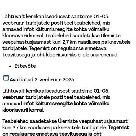
Lähtuvalt kemikaaliseadusest saatsime 01.-05. 
veebruar tarbijatele posti teel teabelehed, mis 
annavad infot käitumisreeglite kohta võimaliku 
klooriavarii korral. Teabelehed saadetakse Ülemiste 
veepuhastusjaamast kuni 2,7 km raadiuses paiknevatele 
tarbijatele. Tegemist on regulaarse ennetava 
teavitusega ja oht klooriavariiks ei ole suurenenud. 
Ettevõte
Avaldatud
2. veebruar 2025
Lähtuvalt kemikaaliseadusest saatsime 
01.-05. 
veebruar
 tarbijatele posti teel teabelehed, mis 
annavad 
infot käitumisreeglite kohta võimaliku 
klooriavarii korral.
Teabelehed saadetakse Ülemiste veepuhastusjaamast 
kuni 2,7 km raadiuses paiknevatele tarbijatele. 
Tegemist 
on regulaarse ennetava teavitusega ja oht 