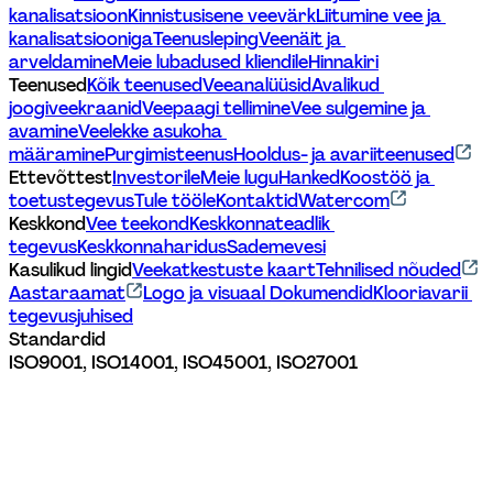
kanalisatsioon
Kinnistusisene veevärk
Liitumine vee ja 
kanalisatsiooniga
Teenusleping
Veenäit ja 
arveldamine
Meie lubadused kliendile
Hinnakiri
Teenused
Kõik teenused
Veeanalüüsid
Avalikud 
joogiveekraanid
Veepaagi tellimine
Vee sulgemine ja 
avamine
Veelekke asukoha 
määramine
Purgimisteenus
Hooldus- ja avariiteenused
Ettevõttest
Investorile
Meie lugu
Hanked
Koostöö ja 
toetustegevus
Tule tööle
Kontaktid
Watercom
Keskkond
Vee teekond
Keskkonnateadlik 
tegevus
Keskkonnaharidus
Sademevesi
Kasulikud lingid
Veekatkestuste kaart
Tehnilised nõuded
Aastaraamat
Logo ja visuaal 
Dokumendid
Klooriavarii 
tegevusjuhised
Standardid
ISO9001, ISO14001, ISO45001, ISO27001