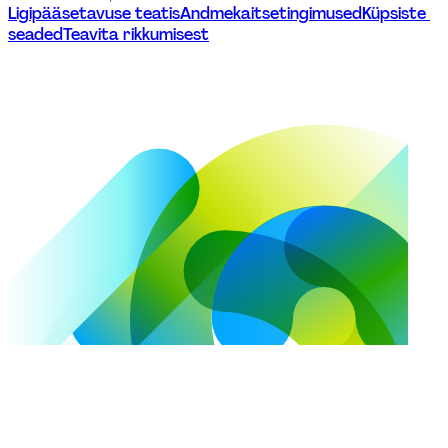
Ligipääsetavuse teatis
Andmekaitsetingimused
Küpsiste 
seaded
Teavita rikkumisest