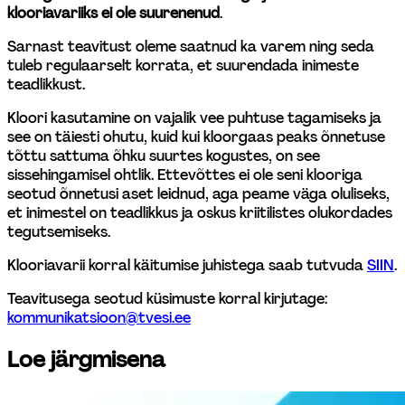
klooriavariiks ei ole suurenenud
.
Sarnast teavitust oleme saatnud ka varem ning seda 
tuleb regulaarselt korrata, et suurendada inimeste 
teadlikkust.
Kloori kasutamine on vajalik vee puhtuse tagamiseks ja 
see on täiesti ohutu, kuid kui kloorgaas peaks õnnetuse 
tõttu sattuma õhku suurtes kogustes, on see 
sissehingamisel ohtlik. Ettevõttes ei ole seni klooriga 
seotud õnnetusi aset leidnud, aga peame väga oluliseks, 
et inimestel on teadlikkus ja oskus kriitilistes olukordades 
tegutsemiseks.
Klooriavarii korral käitumise juhistega saab tutvuda 
SIIN
.
Teavitusega seotud küsimuste korral kirjutage: 
kommunikatsioon@tvesi.ee
Loe järgmisena