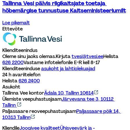
Tallinna Vesi pälvis riigikaitsjate toetaja 
hõbemärgise tunnustuse Kaitseministeeriumilt
Loe pikemalt
Ettevõte
Klienditeenindus
Oleme sinu jaoks olemas.
Kirjuta 
tvesi@tvesi.ee
Helista 
626 2200
Vastame infotelefonile E-R kell 8-17 
Klienditeeninduse 
asukoht ja lahtiolekuajad
24 h avariitelefon
Helista 
626 2400
Asukoht
Tallinna Vee kontor
Ädala 10, Tallinn 10614
Ülemiste veepuhastusjaam
Järvevana tee 3, 10112 
Tallinn 
Paljassaare reoveepuhastusjaam
Paljassaare põik 14, 
10313 Tallinn
Kliendile
Joogivee kvaliteet
Ühisveevärk ja -