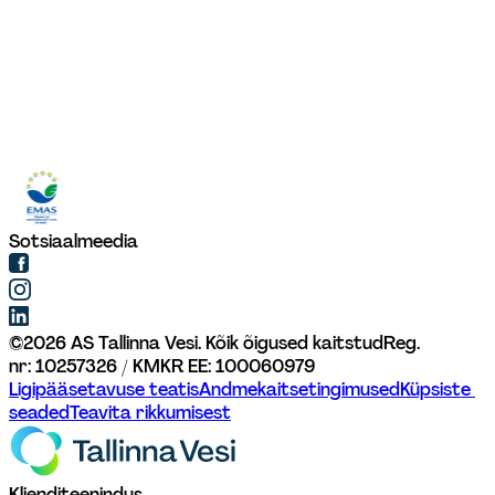
Sotsiaalmeedia
©
2026
AS Tallinna Vesi. Kõik õigused kaitstud
Reg. 
nr: 10257326 / KMKR EE: 100060979
Ligipääsetavuse teatis
Andmekaitsetingimused
Küpsiste 
seaded
Teavita rikkumisest
Klienditeenindus