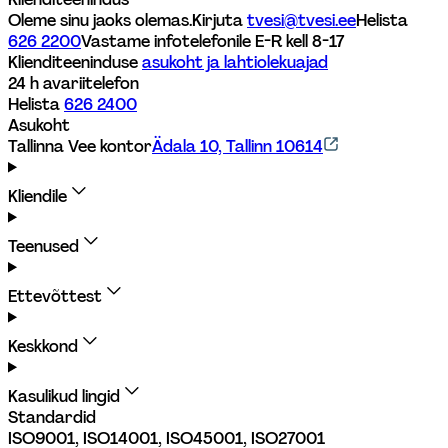
Oleme sinu jaoks olemas.
Kirjuta 
tvesi@tvesi.ee
Helista 
626 2200
Vastame infotelefonile E-R kell 8-17 
Klienditeeninduse 
asukoht ja lahtiolekuajad
24 h avariitelefon
Helista 
626 2400
Asukoht
Tallinna Vee kontor
Ädala 10, Tallinn 10614
Kliendile
Teenused
Ettevõttest
Keskkond
Kasulikud lingid
Standardid
ISO9001, ISO14001, ISO45001, ISO27001