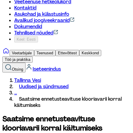
Veeteenuse hetkeolukord
Kontaktid
Asukohad ja külastusinfo
Avalikud joogiveekraanid
Dokumendid
Tehnilised nõuded
Keel: Eesti
Veetarbijale
Teenused
Ettevõttest
Keskkond
Töö ja praktika
Iseteenindus
Otsing
Tallinna Vesi
Uudised ja sündmused
...
Saatsime ennetusteavituse klooriavarii korral 
käitumiseks
Saatsime ennetusteavituse 
klooriavarii korral käitumiseks