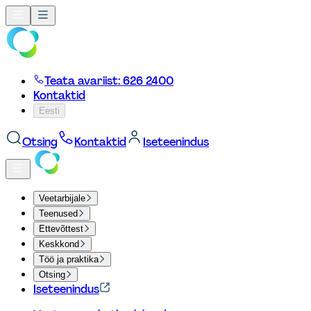
Teata avariist: 626 2400
Kontaktid
Eesti
Otsing
Kontaktid
Iseteenindus
Veetarbijale
Teenused
Ettevõttest
Keskkond
Töö ja praktika
Otsing
Iseteenindus