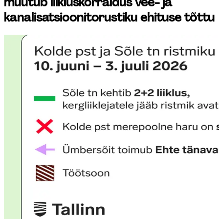
muutub liikluskorraldus vee- ja 
kanalisatsioonitorustiku ehituse tõttu