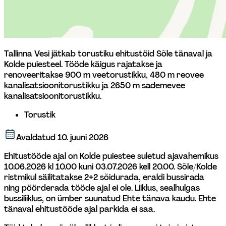
Tallinna Vesi jätkab torustiku ehitustöid Sõle tänaval ja 
Kolde puiesteel. Tööde käigus rajatakse ja 
renoveeritakse 900 m veetorustikku, 480 m reovee 
kanalisatsioonitorustikku ja 2650 m sademevee 
kanalisatsioonitorustikku. 
Torustik
Avaldatud
10. juuni 2026
Ehitustööde ajal on Kolde puiestee suletud ajavahemikus 
10.06.2026 kl 10.00 kuni 03.07.2026 kell 20.00. Sõle/Kolde 
ristmikul säilitatakse 2+2 sõidurada, eraldi bussirada 
ning pöörderada tööde ajal ei ole. Liiklus, sealhulgas 
bussiliiklus, on ümber suunatud Ehte tänava kaudu. Ehte 
tänaval ehitustööde ajal parkida ei saa.