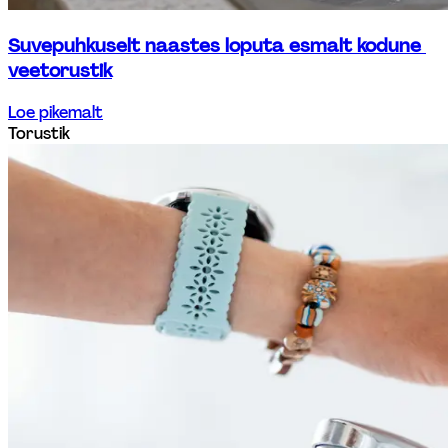
Suvepuhkuselt naastes loputa esmalt kodune 
veetorustik
Loe pikemalt
Torustik