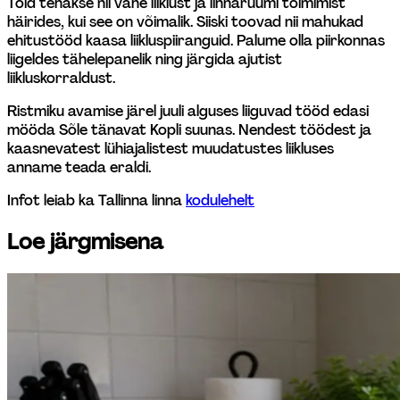
Töid tehakse nii vähe liiklust ja linnaruumi toimimist 
häirides, kui see on võimalik. Siiski toovad nii mahukad 
ehitustööd kaasa liikluspiiranguid. Palume olla piirkonnas 
liigeldes tähelepanelik ning järgida ajutist 
liikluskorraldust.
Ristmiku avamise järel juuli alguses liiguvad tööd edasi 
mööda Sõle tänavat Kopli suunas. Nendest töödest ja 
kaasnevatest lühiajalistest muudatustes liikluses 
anname teada eraldi.
Infot leiab ka Tallinna linna 
kodulehelt
Loe järgmisena