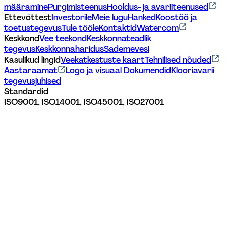
määramine
Purgimisteenus
Hooldus- ja avariiteenused
Ettevõttest
Investorile
Meie lugu
Hanked
Koostöö ja 
toetustegevus
Tule tööle
Kontaktid
Watercom
Keskkond
Vee teekond
Keskkonnateadlik 
tegevus
Keskkonnaharidus
Sademevesi
Kasulikud lingid
Veekatkestuste kaart
Tehnilised nõuded
Aastaraamat
Logo ja visuaal 
Dokumendid
Klooriavarii 
tegevusjuhised
Standardid
ISO9001, ISO14001, ISO45001, ISO27001