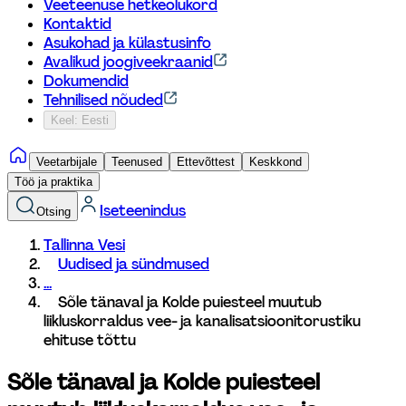
Veeteenuse hetkeolukord
Kontaktid
Asukohad ja külastusinfo
Avalikud joogiveekraanid
Dokumendid
Tehnilised nõuded
Keel: Eesti
Veetarbijale
Teenused
Ettevõttest
Keskkond
Töö ja praktika
Iseteenindus
Otsing
Tallinna Vesi
Uudised ja sündmused
...
Sõle tänaval ja Kolde puiesteel muutub 
liikluskorraldus vee- ja kanalisatsioonitorustiku 
ehituse tõttu
Sõle tänaval ja Kolde puiesteel 