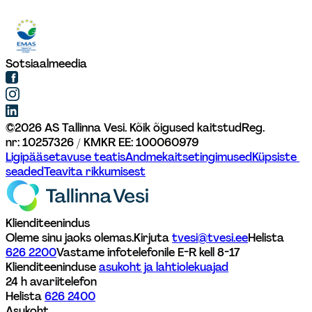
Sotsiaalmeedia
©
2026
AS Tallinna Vesi. Kõik õigused kaitstud
Reg. 
nr: 10257326 / KMKR EE: 100060979
Ligipääsetavuse teatis
Andmekaitsetingimused
Küpsiste 
seaded
Teavita rikkumisest
Klienditeenindus
Oleme sinu jaoks olemas.
Kirjuta 
tvesi@tvesi.ee
Helista 
626 2200
Vastame infotelefonile E-R kell 8-17 
Klienditeeninduse 
asukoht ja lahtiolekuajad
24 h avariitelefon
Helista 
626 2400
Asukoht