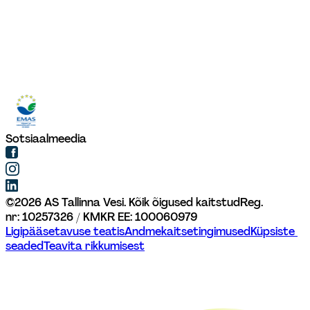
Sotsiaalmeedia
©
2026
AS Tallinna Vesi. Kõik õigused kaitstud
Reg. 
nr: 10257326 / KMKR EE: 100060979
Ligipääsetavuse teatis
Andmekaitsetingimused
Küpsiste 
seaded
Teavita rikkumisest