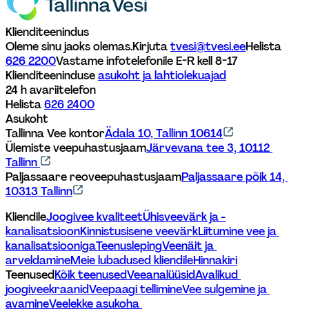
Klienditeenindus
Oleme sinu jaoks olemas.
Kirjuta 
tvesi@tvesi.ee
Helista 
626 2200
Vastame infotelefonile E-R kell 8-17 
Klienditeeninduse 
asukoht ja lahtiolekuajad
24 h avariitelefon
Helista 
626 2400
Asukoht
Tallinna Vee kontor
Ädala 10, Tallinn 10614
Ülemiste veepuhastusjaam
Järvevana tee 3, 10112 
Tallinn 
Paljassaare reoveepuhastusjaam
Paljassaare põik 14, 
10313 Tallinn
Kliendile
Joogivee kvaliteet
Ühisveevärk ja -
kanalisatsioon
Kinnistusisene veevärk
Liitumine vee ja 
kanalisatsiooniga
Teenusleping
Veenäit ja 
arveldamine
Meie lubadused kliendile
Hinnakiri
Teenused
Kõik teenused
Veeanalüüsid
Avalikud 
joogiveekraanid
Veepaagi tellimine
Vee sulgemine ja 
avamine
Veelekke asukoha 