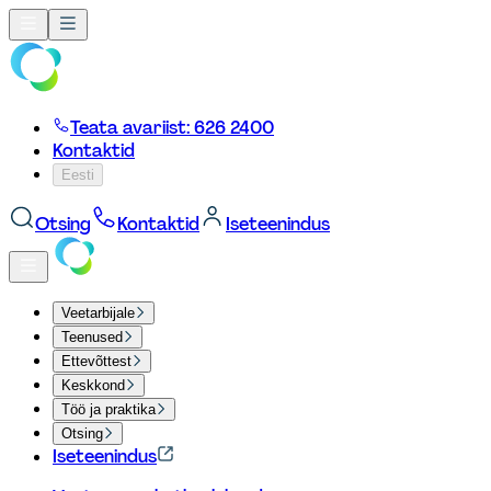
Teata avariist: 626 2400
Kontaktid
Eesti
Otsing
Kontaktid
Iseteenindus
Veetarbijale
Teenused
Ettevõttest
Keskkond
Töö ja praktika
Otsing
Iseteenindus