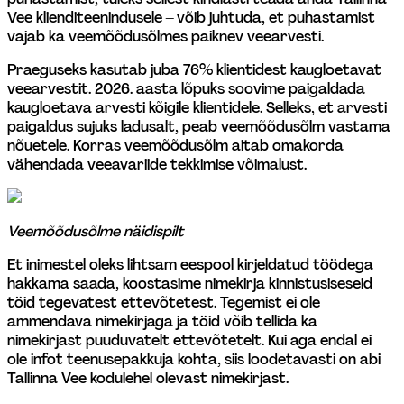
Vee klienditeenindusele – võib juhtuda, et puhastamist 
vajab ka veemõõdusõlmes paiknev veearvesti.
Praeguseks kasutab juba 76% klientidest kaugloetavat 
veearvestit. 2026. aasta lõpuks soovime paigaldada 
kaugloetava arvesti kõigile klientidele. Selleks, et arvesti 
paigaldus sujuks ladusalt, peab veemõõdusõlm vastama 
nõuetele. Korras veemõõdusõlm aitab omakorda 
vähendada veeavariide tekkimise võimalust. 
Veemõõdusõlme näidispilt
Et inimestel oleks lihtsam eespool kirjeldatud töödega 
hakkama saada, koostasime nimekirja kinnistusiseseid 
töid tegevatest ettevõtetest. Tegemist ei ole 
ammendava nimekirjaga ja töid võib tellida ka 
nimekirjast puuduvatelt ettevõtetelt. Kui aga endal ei 
ole infot teenusepakkuja kohta, siis loodetavasti on abi 
Tallinna Vee kodulehel olevast nimekirjast.