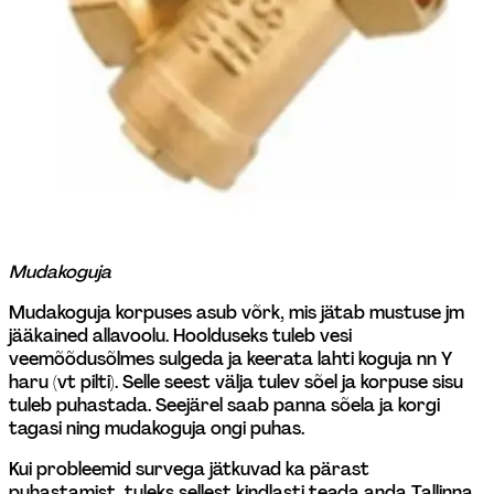
Mudakoguja
Mudakoguja korpuses asub võrk, mis jätab mustuse jm 
jääkained allavoolu. Hoolduseks tuleb vesi 
veemõõdusõlmes sulgeda ja keerata lahti koguja nn Y 
haru (vt pilti). Selle seest välja tulev sõel ja korpuse sisu 
tuleb puhastada. Seejärel saab panna sõela ja korgi 
tagasi ning mudakoguja ongi puhas.
Kui probleemid survega jätkuvad ka pärast 
puhastamist, tuleks sellest kindlasti teada anda Tallinna 