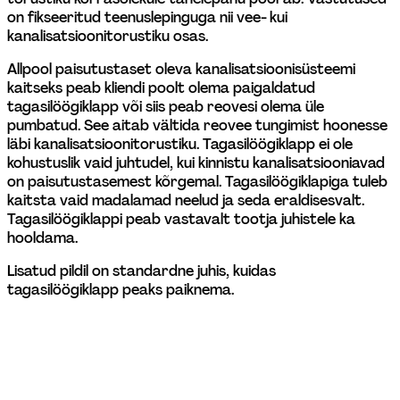
on fikseeritud teenuslepinguga nii vee- kui 
kanalisatsioonitorustiku osas. 
Allpool paisutustaset oleva kanalisatsioonisüsteemi 
kaitseks peab kliendi poolt olema paigaldatud 
tagasilöögiklapp või siis peab reovesi olema üle 
pumbatud. See aitab vältida reovee tungimist hoonesse 
läbi kanalisatsioonitorustiku. Tagasilöögiklapp ei ole 
kohustuslik vaid juhtudel, kui kinnistu kanalisatsiooniavad 
on paisutustasemest kõrgemal. Tagasilöögiklapiga tuleb 
kaitsta vaid madalamad neelud ja seda eraldisesvalt. 
Tagasilöögiklappi peab vastavalt tootja juhistele ka 
hooldama.
Lisatud pildil on standardne juhis, kuidas 
tagasilöögiklapp peaks paiknema.