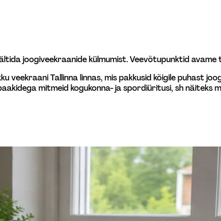
 vältida joogiveekraanide külmumist. Veevõtupunktid avame 
kku veekraani Tallinna linnas, mis pakkusid kõigile puhast joo
epaakidega mitmeid kogukonna- ja spordiüritusi, sh näiteks m