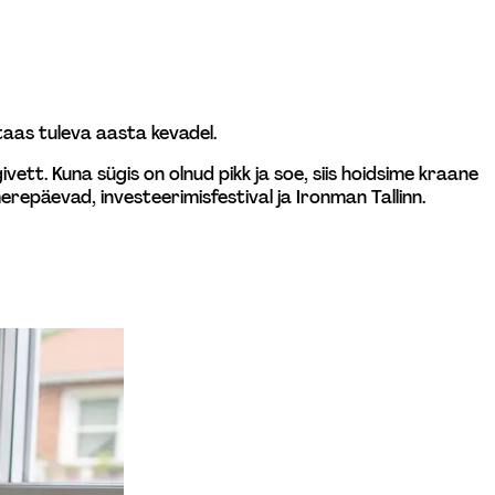
taas tuleva aasta kevadel.
givett. Kuna sügis on olnud pikk ja soe, siis hoidsime kraane 
erepäevad, investeerimisfestival ja Ironman Tallinn.