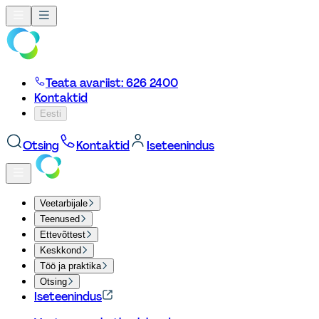
Teata avariist: 626 2400
Kontaktid
Eesti
Otsing
Kontaktid
Iseteenindus
Veetarbijale
Teenused
Ettevõttest
Keskkond
Töö ja praktika
Otsing
Iseteenindus