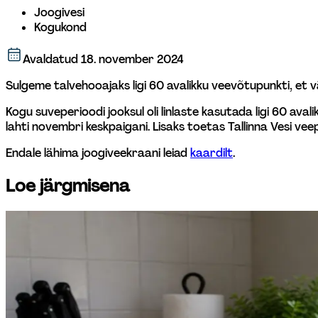
Joogivesi
Kogukond
Avaldatud
18. november 2024
Sulgeme talvehooajaks ligi 60 avalikku veevõtupunkti, et
Kogu suveperioodi jooksul oli linlaste kasutada ligi 60 avali
lahti novembri keskpaigani. Lisaks toetas Tallinna Vesi ve
Endale lähima joogiveekraani leiad 
kaardilt
.
Loe järgmisena