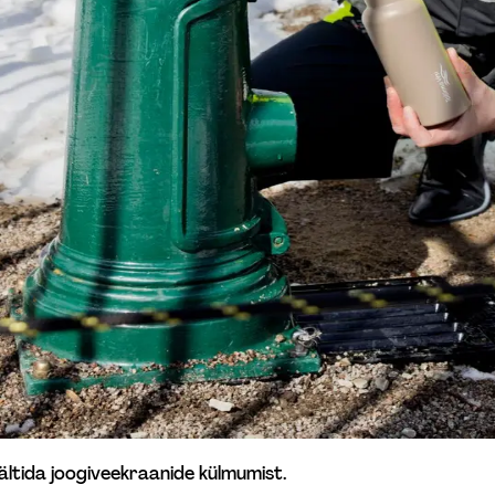
ältida joogiveekraanide külmumist. 