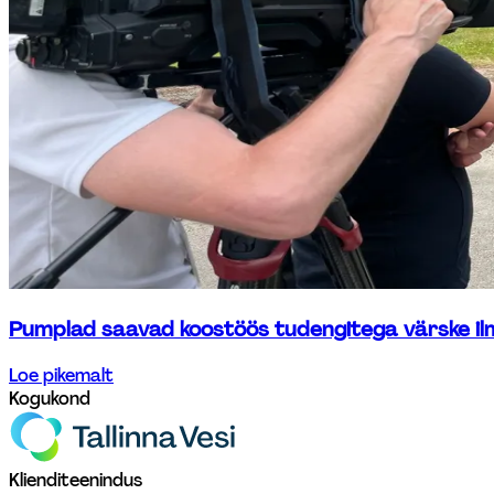
Pumplad saavad koostöös tudengitega värske il
Loe pikemalt
Kogukond
Klienditeenindus