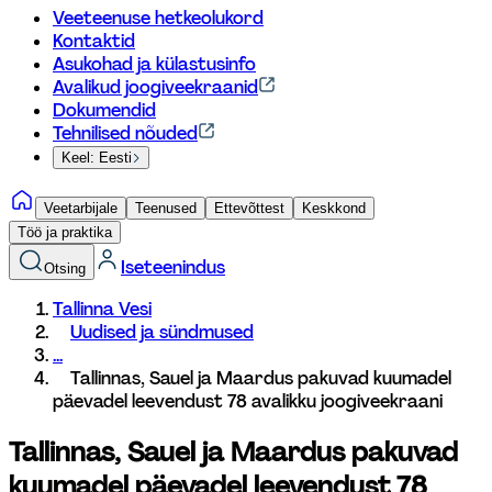
Veeteenuse hetkeolukord
Kontaktid
Asukohad ja külastusinfo
Avalikud joogiveekraanid
Dokumendid
Tehnilised nõuded
Keel: Eesti
Veetarbijale
Teenused
Ettevõttest
Keskkond
Töö ja praktika
Iseteenindus
Otsing
Tallinna Vesi
Uudised ja sündmused
...
Tallinnas, Sauel ja Maardus pakuvad kuumadel 
päevadel leevendust 78 avalikku joogiveekraani
Tallinnas, Sauel ja Maardus pakuvad 
kuumadel päevadel leevendust 78 