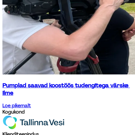
Pumplad saavad koostöös tudengitega värske 
ilme
Loe pikemalt
Kogukond
Klienditeenindus