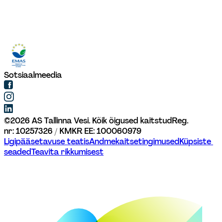
Sotsiaalmeedia
©
2026
AS Tallinna Vesi. Kõik õigused kaitstud
Reg. 
nr: 10257326 / KMKR EE: 100060979
Ligipääsetavuse teatis
Andmekaitsetingimused
Küpsiste 
seaded
Teavita rikkumisest