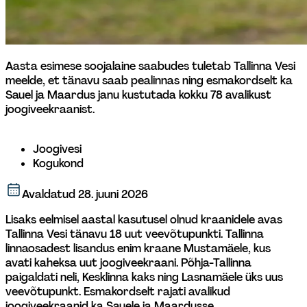
Aasta esimese soojalaine saabudes tuletab Tallinna Vesi 
meelde, et tänavu saab pealinnas ning esmakordselt ka 
Sauel ja Maardus janu kustutada kokku 78 avalikust 
joogiveekraanist.

Joogivesi
Kogukond
Avaldatud
28. juuni 2026
Lisaks eelmisel aastal kasutusel olnud kraanidele avas 
Tallinna Vesi tänavu 18 uut veevõtupunkti. Tallinna 
linnaosadest lisandus enim kraane Mustamäele, kus 
avati kaheksa uut joogiveekraani. Põhja-Tallinna 
paigaldati neli, Kesklinna kaks ning Lasnamäele üks uus 
veevõtupunkt. Esmakordselt rajati avalikud 
joogiveekraanid ka Sauele ja Maardusse.