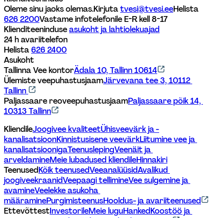
Oleme sinu jaoks olemas.
Kirjuta 
tvesi@tvesi.ee
Helista 
626 2200
Vastame infotelefonile E-R kell 8-17 
Klienditeeninduse 
asukoht ja lahtiolekuajad
24 h avariitelefon
Helista 
626 2400
Asukoht
Tallinna Vee kontor
Ädala 10, Tallinn 10614
Ülemiste veepuhastusjaam
Järvevana tee 3, 10112 
Tallinn 
Paljassaare reoveepuhastusjaam
Paljassaare põik 14, 
10313 Tallinn
Kliendile
Joogivee kvaliteet
Ühisveevärk ja -
kanalisatsioon
Kinnistusisene veevärk
Liitumine vee ja 
kanalisatsiooniga
Teenusleping
Veenäit ja 
arveldamine
Meie lubadused kliendile
Hinnakiri
Teenused
Kõik teenused
Veeanalüüsid
Avalikud 
joogiveekraanid
Veepaagi tellimine
Vee sulgemine ja 
avamine
Veelekke asukoha 
määramine
Purgimisteenus
Hooldus- ja avariiteenused
Ettevõttest
Investorile
Meie lugu
Hanked
Koostöö ja 