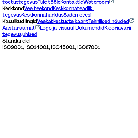
toetustegevus
Tule tööle
Kontaktid
Watercom
Keskkond
Vee teekond
Keskkonnateadlik 
tegevus
Keskkonnaharidus
Sademevesi
Kasulikud lingid
Veekatkestuste kaart
Tehnilised nõuded
Aastaraamat
Logo ja visuaal 
Dokumendid
Klooriavarii 
tegevusjuhised
Standardid
ISO9001, ISO14001, ISO45001, ISO27001