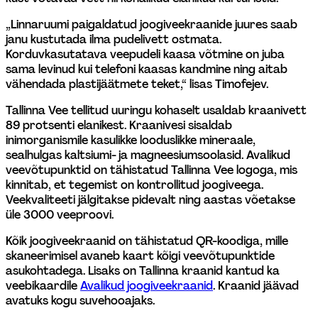
„Linnaruumi paigaldatud joogiveekraanide juures saab 
janu kustutada ilma pudelivett ostmata. 
Korduvkasutatava veepudeli kaasa võtmine on juba 
sama levinud kui telefoni kaasas kandmine ning aitab 
vähendada plastijäätmete teket,“ lisas Timofejev.
Tallinna Vee tellitud uuringu kohaselt usaldab kraanivett 
89 protsenti elanikest. Kraanivesi sisaldab 
inimorganismile kasulikke looduslikke mineraale, 
sealhulgas kaltsiumi- ja magneesiumsoolasid. Avalikud 
veevõtupunktid on tähistatud Tallinna Vee logoga, mis 
kinnitab, et tegemist on kontrollitud joogiveega. 
Veekvaliteeti jälgitakse pidevalt ning aastas võetakse 
üle 3000 veeproovi.
Kõik joogiveekraanid on tähistatud QR-koodiga, mille 
skaneerimisel avaneb kaart kõigi veevõtupunktide 
asukohtadega. Lisaks on Tallinna kraanid kantud ka 
veebikaardile 
Avalikud joogiveekraanid
. Kraanid jäävad 
avatuks kogu suvehooajaks.