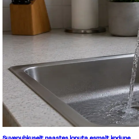
Suvepuhkuselt naastes loputa esmalt kodune 