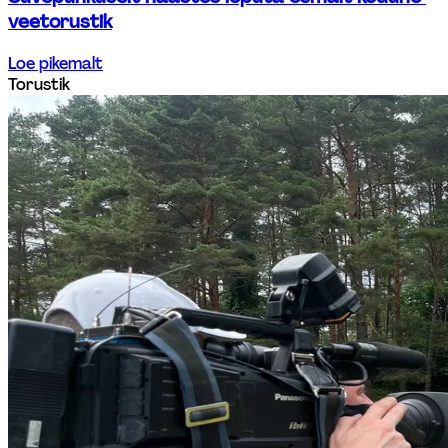
veetorustik
Loe pikemalt
Torustik