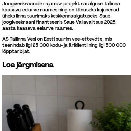
Joogiveekraanide rajamise projekt sai alguse Tallinna 
kaasava eelarve raames ning on tänaseks kujunenud 
üheks linna suurimaks keskkonnaalgatuseks. Saue 
joogiveekraani finantseeris Saue Vallavalitsus 2025. 
aasta kaasava eelarve raames.
AS Tallinna Vesi on Eesti suurim vee-ettevõte, mis 
teenindab ligi 25 000 kodu- ja äriklienti ning ligi 500 000 
lõpptarbijat.
Loe järgmisena