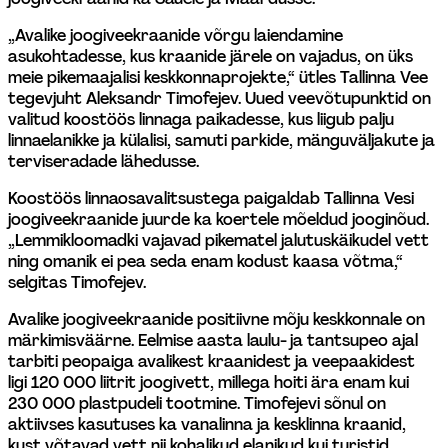
„Avalike joogiveekraanide võrgu laiendamine 
asukohtadesse, kus kraanide järele on vajadus, on üks 
meie pikemaajalisi keskkonnaprojekte,“ ütles Tallinna Vee 
tegevjuht Aleksandr Timofejev. Uued veevõtupunktid on 
valitud koostöös linnaga paikadesse, kus liigub palju 
linnaelanikke ja külalisi, samuti parkide, mänguväljakute ja 
terviseradade lähedusse.
Koostöös linnaosavalitsustega paigaldab Tallinna Vesi 
joogiveekraanide juurde ka koertele mõeldud jooginõud. 
„Lemmikloomadki vajavad pikematel jalutuskäikudel vett 
ning omanik ei pea seda enam kodust kaasa võtma,“ 
selgitas Timofejev.
Avalike joogiveekraanide positiivne mõju keskkonnale on 
märkimisväärne. Eelmise aasta laulu- ja tantsupeo ajal 
tarbiti peopaiga avalikest kraanidest ja veepaakidest 
ligi 120 000 liitrit joogivett, millega hoiti ära enam kui 
230 000 plastpudeli tootmine. Timofejevi sõnul on 
aktiivses kasutuses ka vanalinna ja kesklinna kraanid, 
kust võtavad vett nii kohalikud elanikud kui turistid.