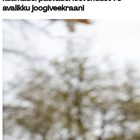
avalikku joogiveekraani