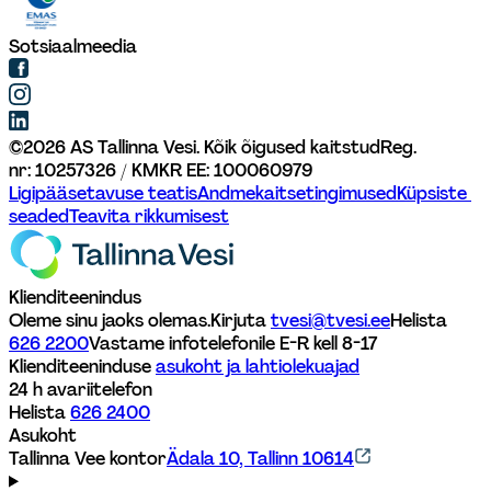
Sotsiaalmeedia
©
2026
AS Tallinna Vesi. Kõik õigused kaitstud
Reg. 
nr: 10257326 / KMKR EE: 100060979
Ligipääsetavuse teatis
Andmekaitsetingimused
Küpsiste 
seaded
Teavita rikkumisest
Klienditeenindus
Oleme sinu jaoks olemas.
Kirjuta 
tvesi@tvesi.ee
Helista 
626 2200
Vastame infotelefonile E-R kell 8-17 
Klienditeeninduse 
asukoht ja lahtiolekuajad
24 h avariitelefon
Helista 
626 2400
Asukoht
Tallinna Vee kontor
Ädala 10, Tallinn 10614