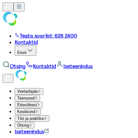
Teata avariist: 626 2400
Kontaktid
Eesti
Otsing
Kontaktid
Iseteenindus
Veetarbijale
Teenused
Ettevõttest
Keskkond
Töö ja praktika
Otsing
Iseteenindus