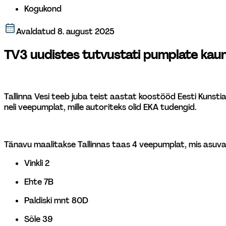
Kogukond
Avaldatud
8. august 2025
TV3 uudistes tutvustati pumplate kau
Tallinna Vesi teeb juba teist aastat koostööd Eesti Kunsti
neli veepumplat, mille autoriteks olid EKA tudengid.
Tänavu maalitakse Tallinnas taas 4 veepumplat, mis asuva
Vinkli 2
Ehte 7B
Paldiski mnt 80D
Sõle 39