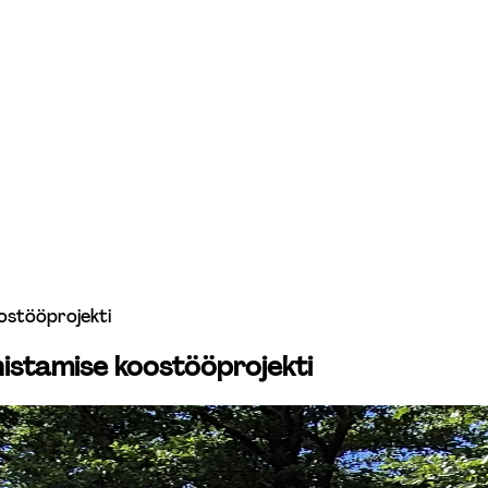
ostööprojekti
nistamise koostööprojekti