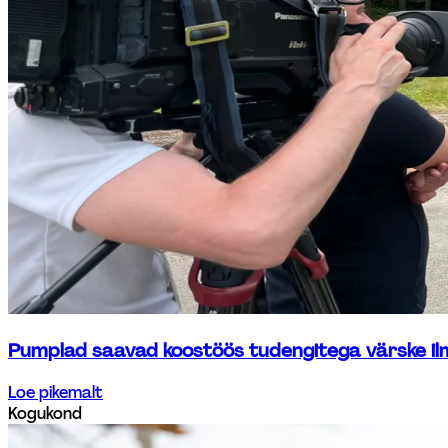
Pumplad saavad koostöös tudengitega värske il
Loe pikemalt
Kogukond