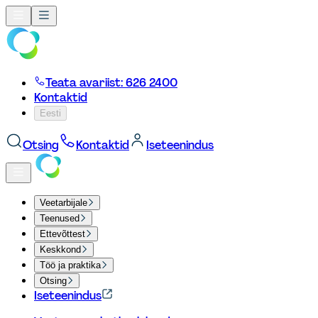
Teata avariist: 626 2400
Kontaktid
Eesti
Otsing
Kontaktid
Iseteenindus
Veetarbijale
Teenused
Ettevõttest
Keskkond
Töö ja praktika
Otsing
Iseteenindus