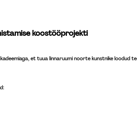
nistamise koostööprojekti
akadeemiaga, et tuua linnaruumi noorte kunstnike loodud teo
d: