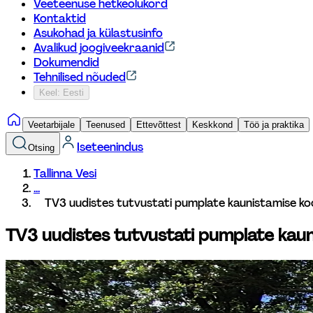
Veeteenuse hetkeolukord
Kontaktid
Asukohad ja külastusinfo
Avalikud joogiveekraanid
Dokumendid
Tehnilised nõuded
Keel: Eesti
Veetarbijale
Teenused
Ettevõttest
Keskkond
Töö ja praktika
Iseteenindus
Otsing
Tallinna Vesi
...
TV3 uudistes tutvustati pumplate kaunistamise ko
TV3 uudistes tutvustati pumplate kau