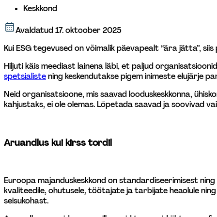
Keskkond
Avaldatud
17. oktoober 2025
Kui ESG tegevused on võimalik päevapealt “ära jätta”, siis p
Hiljuti käis meediast lainena läbi, et paljud organisatsioo
spetsialiste
 ning keskendutakse pigem inimeste elujärje pa
Neid organisatsioone, mis saavad looduskeskkonna, ühiskon
kahjustaks, ei ole olemas. Lõpetada saavad ja soovivad vaid 
Aruandlus kui kirss tordil
Euroopa majanduskeskkond on standardiseerimisest ning t
kvaliteedile, ohutusele, töötajate ja tarbijate heaolule ni
seisukohast.