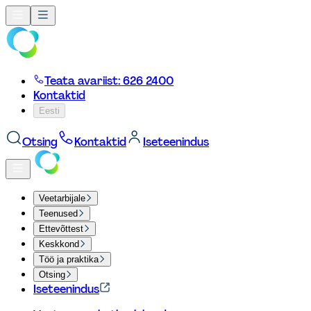
Teata avariist: 626 2400
Kontaktid
Eesti
Otsing
Kontaktid
Iseteenindus
Veetarbijale
Teenused
Ettevõttest
Keskkond
Töö ja praktika
Otsing
Iseteenindus