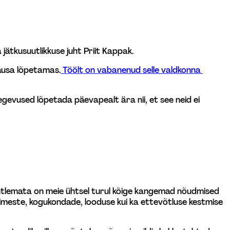
a jätkusuutlikkuse juht Priit Kappak.
 lausa lõpetamas.
 Töölt on vabanenud selle valdkonna 
evused lõpetada päevapealt ära nii, et see neid ei 
htlemata on meie ühtsel turul kõige kangemad nõudmised 
 inimeste, kogukondade, looduse kui ka ettevõtluse kestmise 