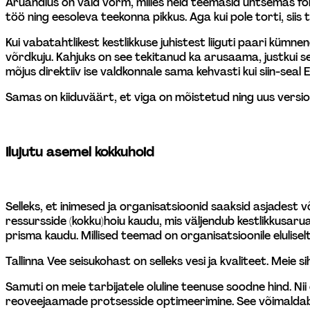
Aruandlus on vaid vorm, milles neid teemasid ühtsemas form
töö ning eesoleva teekonna pikkus. Aga kui pole torti, siis 
Kui vabatahtlikest kestlikkuse juhistest liiguti paari kümnen
võrdkuju. Kahjuks on see tekitanud ka arusaama, justkui se
mõjus direktiiv ise valdkonnale sama kehvasti kui siin-seal
Samas on kiiduväärt, et viga on mõistetud ning uus versioo
Ilujutu asemel kokkuhoid
Selleks, et inimesed ja organisatsioonid saaksid asjadest v
ressursside (kokku)hoiu kaudu, mis väljendub kestlikkusar
prisma kaudu. Millised teemad on organisatsioonile elulisel
Tallinna Vee seisukohast on selleks vesi ja kvaliteet. Meie s
Samuti on meie tarbijatele oluline teenuse soodne hind. Ni
reoveejaamade protsesside optimeerimine. See võimaldab m