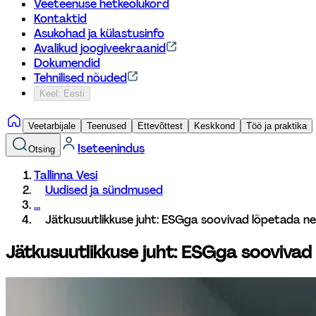
Veeteenuse hetkeolukord
Kontaktid
Asukohad ja külastusinfo
Avalikud joogiveekraanid
Dokumendid
Tehnilised nõuded
Keel: Eesti
Veetarbijale
Teenused
Ettevõttest
Keskkond
Töö ja praktika
Iseteenindus
Otsing
Tallinna Vesi
Uudised ja sündmused
...
Jätkusuutlikkuse juht: ESGga soovivad lõpetada need
Jätkusuutlikkuse juht: ESGga soovivad 