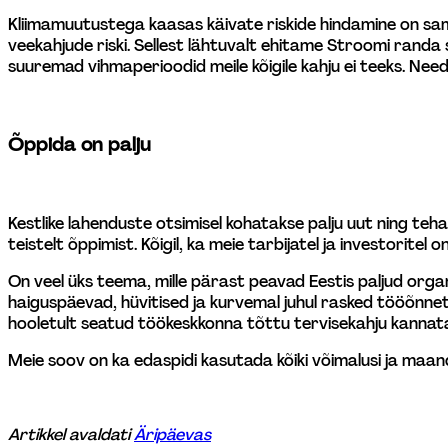
Kliimamuutustega kaasas käivate riskide hindamine on samu
veekahjude riski. Sellest lähtuvalt ehitame Stroomi randa s
suuremad vihmaperioodid meile kõigile kahju ei teeks. Need 
Õppida on palju
Kestlike lahenduste otsimisel kohatakse palju uut ning te
teistelt õppimist. Kõigil, ka meie tarbijatel ja investoritel on
On veel üks teema, mille pärast peavad Eestis paljud org
haiguspäevad, hüvitised ja kurvemal juhul rasked tööõnnetu
hooletult seatud töökeskkonna tõttu tervisekahju kannatava
Meie soov on ka edaspidi kasutada kõiki võimalusi ja maan
Artikkel avaldati 
Äripäevas