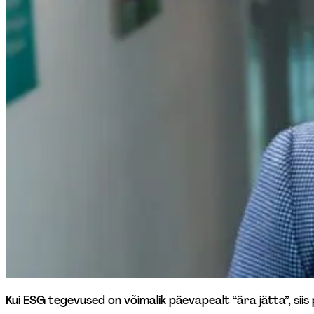
Kui ESG tegevused on võimalik päevapealt “ära jätta”, siis p