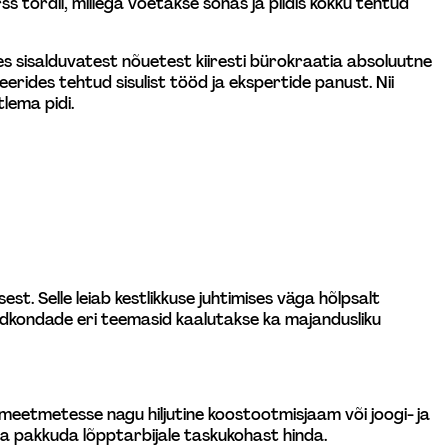
 tordil, millega võetakse sõnas ja pildis kokku tehtud 
elles sisalduvatest nõuetest kiiresti bürokraatia absoluutne 
erides tehtud sisulist tööd ja ekspertide panust. Nii 
lema pidi.
st. Selle leiab kestlikkuse juhtimises väga hõlpsalt 
aldkondade eri teemasid kaalutakse ka majandusliku 
umeetmetesse nagu hiljutine koostootmisjaam või joogi- ja 
ja pakkuda lõpptarbijale taskukohast hinda.