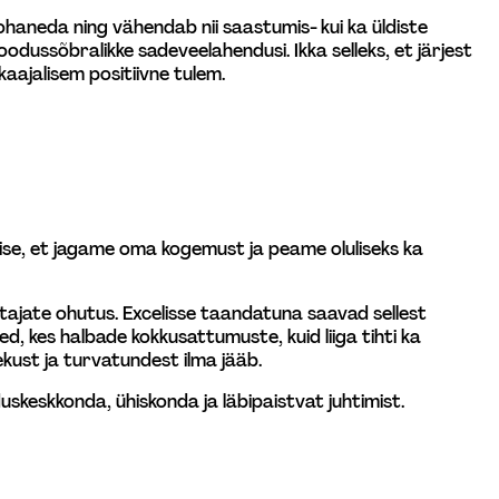
haneda ning vähendab nii saastumis- kui ka üldiste 
odussõbralikke sadeveelahendusi. Ikka selleks, et järjest 
kaajalisem positiivne tulem.
mise, et jagame oma kogemust ja peame oluliseks ka 
tajate ohutus. Excelisse taandatuna saavad sellest 
, kes halbade kokkusattumuste, kuid liiga tihti ka 
ekust ja turvatundest ilma jääb.
skeskkonda, ühiskonda ja läbipaistvat juhtimist.