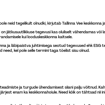
ole neid tegelikult olnudki, kirjutab Tallinna Vee keskkonna j
nid on jätkusuutlikkuse tegevusi kas oluliselt vähendamas või
randamisele kui looduskeskkonna kaitsele.
na ja läbipaistva juhtimisega seotud tegevused ehk ESG teg
need, kel pole selle termini taga tõelist sisu olnud.
eadmiste ja turgude ühendamisest siiani palju võitnud. Ka
ng järjest enam ka keskkonnahoiule. Need kõik on tähtsad nii