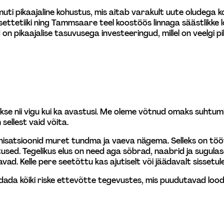
ti pikaajaline kohustus, mis aitab varakult uute oludega ko
ettetiiki ning Tammsaare teel koostöös linnaga säästlikke lo
on pikaajalise tasuvusega investeeringud, millel on veelgi pi
hakse nii vigu kui ka avastusi. Me oleme võtnud omaks suhtu
 sellest vaid võita.
anisatsioonid muret tundma ja vaeva nägema. Selleks on töö
sed. Tegelikus elus on need aga sõbrad, naabrid ja sugulased
d. Kelle pere seetõttu kas ajutiselt või jäädavalt sissetul
dada kõiki riske ettevõtte tegevustes, mis puudutavad loodu