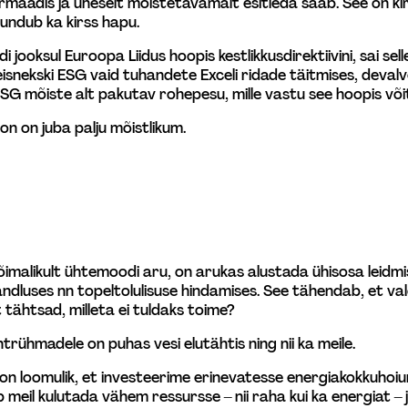
aadis ja üheselt mõistetavamalt esitleda saab. See on kirss
tundub ka kirss hapu.
di jooksul Euroopa Liidus hoopis kestlikkusdirektiivini, sai s
isnekski ESG vaid tuhandete Exceli ridade täitmises, devalve
 ESG mõiste alt pakutav rohepesu, mille vastu see hoopis võit
n on juba palju mõistlikum.
õimalikult ühtemoodi aru, on arukas alustada ühisosa leidmise
uandluses nn topeltolulisuse hindamises. See tähendab, et v
t tähtsad, milleta ei tuldaks toime?
ihtrühmadele on puhas vesi elutähtis ning nii ka meile.
i on loomulik, et investeerime erinevatesse energiakokkuhoi
eil kulutada vähem ressursse – nii raha kui ka energiat – 