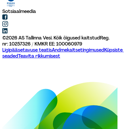
Sotsiaalmeedia
©
2026
AS Tallinna Vesi. Kõik õigused kaitstud
Reg. 
nr: 10257326 / KMKR EE: 100060979
Ligipääsetavuse teatis
Andmekaitsetingimused
Küpsiste 
seaded
Teavita rikkumisest