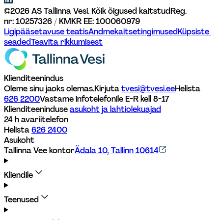
©
2026
AS Tallinna Vesi. Kõik õigused kaitstud
Reg. 
nr: 10257326 / KMKR EE: 100060979
Ligipääsetavuse teatis
Andmekaitsetingimused
Küpsiste 
seaded
Teavita rikkumisest
Klienditeenindus
Oleme sinu jaoks olemas.
Kirjuta 
tvesi@tvesi.ee
Helista 
626 2200
Vastame infotelefonile E-R kell 8-17 
Klienditeeninduse 
asukoht ja lahtiolekuajad
24 h avariitelefon
Helista 
626 2400
Asukoht
Tallinna Vee kontor
Ädala 10, Tallinn 10614
Kliendile
Teenused