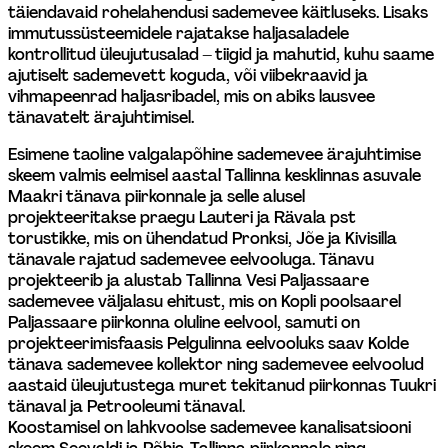
täiendavaid rohelahendusi sademevee käitluseks. Lisaks 
immutussüsteemidele rajatakse haljasaladele 
kontrollitud üleujutusalad – tiigid ja mahutid, kuhu saame 
ajutiselt sademevett koguda, või viibekraavid ja 
vihmapeenrad haljasribadel, mis on abiks lausvee 
tänavatelt ärajuhtimisel.
Esimene taoline valgalapõhine sademevee ärajuhtimise 
skeem valmis eelmisel aastal Tallinna kesklinnas asuvale 
Maakri tänava piirkonnale ja selle alusel 
projekteeritakse praegu Lauteri ja Rävala pst 
torustikke, mis on ühendatud Pronksi, Jõe ja Kivisilla 
tänavale rajatud sademevee eelvooluga. Tänavu 
projekteerib ja alustab Tallinna Vesi Paljassaare 
sademevee väljalasu ehitust, mis on Kopli poolsaarel 
Paljassaare piirkonna oluline eelvool, samuti on 
projekteerimisfaasis Pelgulinna eelvooluks saav Kolde 
tänava sademevee kollektor ning sademevee eelvoolud 
aastaid üleujutustega muret tekitanud piirkonnas Tuukri 
tänaval ja Petrooleumi tänaval. 
Koostamisel on lahkvoolse sademevee kanalisatsiooni 