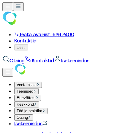
Teata avariist: 626 2400
Kontaktid
Eesti
Otsing
Kontaktid
Iseteenindus
Veetarbijale
Teenused
Ettevõttest
Keskkond
Töö ja praktika
Otsing
Iseteenindus