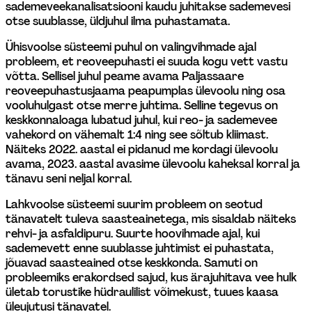
sademeveekanalisatsiooni kaudu juhitakse sademevesi 
otse suublasse, üldjuhul ilma puhastamata.
Ühisvoolse süsteemi puhul on valingvihmade ajal 
probleem, et reoveepuhasti ei suuda kogu vett vastu 
võtta. Sellisel juhul peame avama Paljassaare 
reoveepuhastusjaama peapumplas ülevoolu ning osa 
vooluhulgast otse merre juhtima. Selline tegevus on 
keskkonnaloaga lubatud juhul, kui reo- ja sademevee 
vahekord on vähemalt 1:4 ning see sõltub kliimast. 
Näiteks 2022. aastal ei pidanud me kordagi ülevoolu 
avama, 2023. aastal avasime ülevoolu kaheksal korral ja 
tänavu seni neljal korral.
Lahkvoolse süsteemi suurim probleem on seotud 
tänavatelt tuleva saasteainetega, mis sisaldab näiteks 
rehvi- ja asfaldipuru. Suurte hoovihmade ajal, kui 
sademevett enne suublasse juhtimist ei puhastata, 
jõuavad saasteained otse keskkonda. Samuti on 
probleemiks erakordsed sajud, kus ärajuhitava vee hulk 
ületab torustike hüdraulilist võimekust, tuues kaasa 
üleujutusi tänavatel.