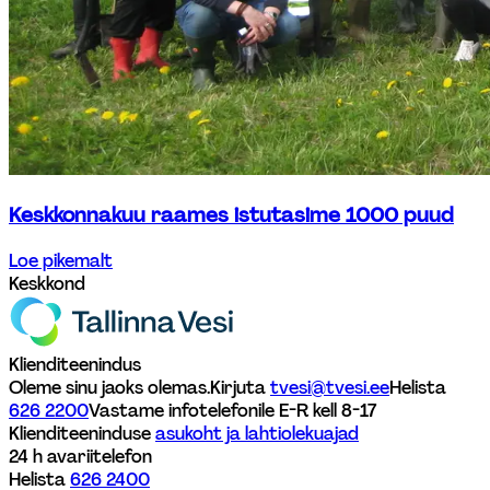
Keskkonnakuu raames istutasime 1000 puud
Loe pikemalt
Keskkond
Klienditeenindus
Oleme sinu jaoks olemas.
Kirjuta 
tvesi@tvesi.ee
Helista 
626 2200
Vastame infotelefonile E-R kell 8-17 
Klienditeeninduse 
asukoht ja lahtiolekuajad
24 h avariitelefon
Helista 
626 2400