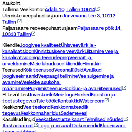
Asukoht
Tallinna Vee kontor
Ädala 10, Tallinn 10614
Ülemiste veepuhastusjaam
Järvevana tee 3, 10112 
Tallinn 
Paljassaare reoveepuhastusjaam
Paljassaare põik 14, 
10313 Tallinn
Kliendile
Joogivee kvaliteet
Ühisveevärk ja -
kanalisatsioon
Kinnistusisene veevärk
Liitumine vee ja 
kanalisatsiooniga
Teenusleping
Veenäit ja 
arveldamine
Meie lubadused kliendile
Hinnakiri
Teenused
Kõik teenused
Veeanalüüsid
Avalikud 
joogiveekraanid
Veepaagi tellimine
Vee sulgemine ja 
avamine
Veelekke asukoha 
määramine
Purgimisteenus
Hooldus- ja avariiteenused
Ettevõttest
Investorile
Meie lugu
Hanked
Koostöö ja 
toetustegevus
Tule tööle
Kontaktid
Watercom
Keskkond
Vee teekond
Keskkonnateadlik 
tegevus
Keskkonnaharidus
Sademevesi
Kasulikud lingid
Veekatkestuste kaart
Tehnilised nõuded
Aastaraamat
Logo ja visuaal 
Dokumendid
Klooriavarii 
tegevusjuhised