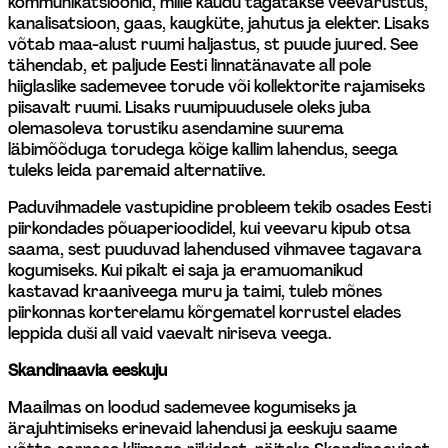
kommunikatsioonid, mille kaudu tagatakse veevarustus, 
kanalisatsioon, gaas, kaugküte, jahutus ja elekter. Lisaks 
võtab maa-alust ruumi haljastus, st puude juured. See 
tähendab, et paljude Eesti linnatänavate all pole 
hiiglaslike sademevee torude või kollektorite rajamiseks 
piisavalt ruumi. Lisaks ruumipuudusele oleks juba 
olemasoleva torustiku asendamine suurema 
läbimõõduga torudega kõige kallim lahendus, seega 
tuleks leida paremaid alternatiive.
Paduvihmadele vastupidine probleem tekib osades Eesti 
piirkondades põuaperioodidel, kui veevaru kipub otsa 
saama, sest puuduvad lahendused vihmavee tagavara 
kogumiseks. Kui pikalt ei saja ja eramuomanikud 
kastavad kraaniveega muru ja taimi, tuleb mõnes 
piirkonnas korterelamu kõrgematel korrustel elades 
leppida duši all vaid vaevalt niriseva veega.
Skandinaavia eeskuju
Maailmas on loodud sademevee kogumiseks ja 
ärajuhtimiseks erinevaid lahendusi ja eeskuju saame 