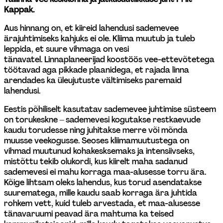
Kappak. 
Aus hinnang on, et kiireid lahendusi sademevee 
ärajuhtimiseks kahjuks ei ole. Kliima muutub ja tuleb 
leppida, et suure vihmaga on vesi 
tänavatel. Linnaplaneerijad koostöös vee-ettevõtetega 
töötavad aga pikkade plaanidega, et rajada linna 
arendades ka üleujutuste vältimiseks paremaid 
lahendusi.
Eestis põhiliselt kasutatav sademevee juhtimise süsteem 
on torukeskne – sademevesi kogutakse restkaevude 
kaudu torudesse ning juhitakse merre või mõnda 
muusse veekogusse. Seoses kliimamuutustega on 
vihmad muutunud kohakesksemaks ja intensiivseks, 
mistõttu tekib olukordi, kus kiirelt maha sadanud 
sademevesi ei mahu korraga maa-alusesse torru ära. 
Kõige lihtsam oleks lahendus, kus torud asendatakse 
suurematega, mille kaudu saab korraga ära juhtida 
rohkem vett, kuid tuleb arvestada, et maa-alusesse 
tänavaruumi peavad ära mahtuma ka teised 