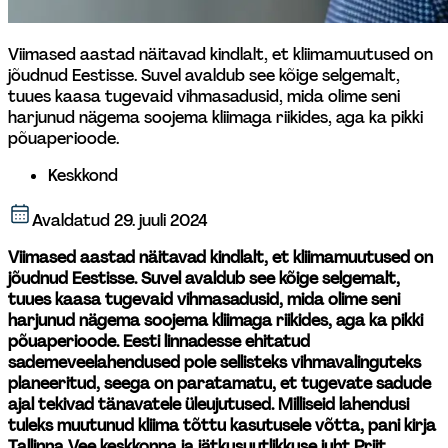
Viimased aastad näitavad kindlalt, et kliimamuutused on 
jõudnud Eestisse. Suvel avaldub see kõige selgemalt, 
tuues kaasa tugevaid vihmasadusid, mida olime seni 
harjunud nägema soojema kliimaga riikides, aga ka pikki 
põuaperioode. 
Keskkond
Avaldatud
29. juuli 2024
Viimased aastad näitavad kindlalt, et kliimamuutused on 
jõudnud Eestisse. Suvel avaldub see kõige selgemalt, 
tuues kaasa tugevaid vihmasadusid, mida olime seni 
harjunud nägema soojema kliimaga riikides, aga ka pikki 
põuaperioode. Eesti linnadesse ehitatud 
sademeveelahendused pole sellisteks vihmavalinguteks 
planeeritud, seega on paratamatu, et tugevate sadude 
ajal tekivad tänavatele üleujutused. Milliseid lahendusi 
tuleks muutunud kliima tõttu kasutusele võtta, pani kirja 
Tallinna Vee keskkonna ja jätkusuutlikkuse juht Priit 