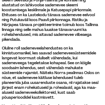
skeem Seevaldi ja Põhja-Tallinna piirkonnale ning 
alustatud on lahkvoolse sademevee skeemi 
koostamisega kesklinnale ja Katusepapi piirkonnale. 
Ehituses on ka Lastekodu tänava sademevee eelvool 
ning Putukaväil koos Paavli piirkonnaga. Ristiku ja 
Härjapea tänava projekteerimine toimub koos Tallinna 
linnaga ning selle mahus luuakse tänavaruumi ka 
rohelahendused, mis aitavad sademevee viibeaega 
pikendada.
Oluline roll sademeveelahendustes on ka 
kinnistuomanikel, kes saavad sademeveesüsteemidele 
langevat koormust oluliselt vähendada, kui 
sademeveega tegeletakse kohapeal. See on kõigile 
soodsaim lahendus, sest vähendab mahukate 
süsteemide rajamist. Näiteks Norra pealinnas Oslos on 
nõue, et sademevee käitluse lahendused tuleb 
planeerida juba uusarenduste osana, nii rajatakse seal 
järjest enam rohekatuseid ja rohealasid, aga ka maa-
aluseid sademeveekollektoreid, kust saab 
põuaperioodidel kastmisvett.