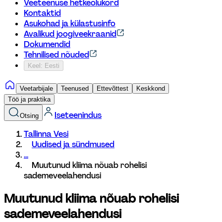
Veeteenuse hetkeolukord
Kontaktid
Asukohad ja külastusinfo
Avalikud joogiveekraanid
Dokumendid
Tehnilised nõuded
Keel: Eesti
Veetarbijale
Teenused
Ettevõttest
Keskkond
Töö ja praktika
Iseteenindus
Otsing
Tallinna Vesi
Uudised ja sündmused
...
Muutunud kliima nõuab rohelisi 
sademeveelahendusi
Muutunud kliima nõuab rohelisi 
sademeveelahendusi