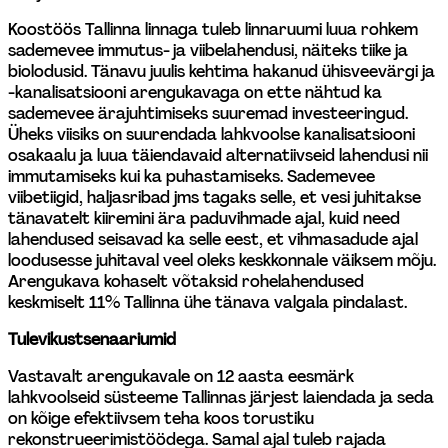
Koostöös Tallinna linnaga tuleb linnaruumi luua rohkem 
sademevee immutus- ja viibelahendusi, näiteks tiike ja 
biolodusid. Tänavu juulis kehtima hakanud ühisveevärgi ja 
-kanalisatsiooni arengukavaga on ette nähtud ka 
sademevee ärajuhtimiseks suuremad investeeringud. 
Üheks viisiks on suurendada lahkvoolse kanalisatsiooni 
osakaalu ja luua täiendavaid alternatiivseid lahendusi nii 
immutamiseks kui ka puhastamiseks. Sademevee 
viibetiigid, haljasribad jms tagaks selle, et vesi juhitakse 
tänavatelt kiiremini ära paduvihmade ajal, kuid need 
lahendused seisavad ka selle eest, et vihmasadude ajal 
loodusesse juhitaval veel oleks keskkonnale väiksem mõju. 
Arengukava kohaselt võtaksid rohelahendused 
keskmiselt 11% Tallinna ühe tänava valgala pindalast.
Tulevikustsenaariumid
Vastavalt arengukavale on 12 aasta eesmärk 
lahkvoolseid süsteeme Tallinnas järjest laiendada ja seda 
on kõige efektiivsem teha koos torustiku 
rekonstrueerimistöödega. Samal ajal tuleb rajada 