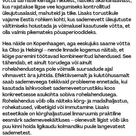
võtta sarnase kliimaga riikidest, näiteks Skandinaaviast, 
kus rajatakse liigse vee kogumiseks kontrollitud 
üleujutusalasid, mahuteid ja tiike. Lisaks torustikule 
vajame Eestis rohkem kohti, kus sademevett üleujutuste 
vältimiseks hoiustada ja võimalusel kasutusele võtta, et 
olla valmis pikemateks põuaperioodideks.
Hea näide on Kopenhaagen, aga eeskujuks saame võtta 
ka Olso ja Helsingi – nende linnade kogemus näitab, et 
kõige paremini töötavad kombineeritud lahendused. See 
tähendab, et ainult torudega või ainult 
rohelahendustega pole võimalik suursadude ajal 
vihmavett ära juhtida. Efektiivsemalt ja kulutõhusamalt 
saab sademeveega tekkivaid probleeme ennetada, kui 
kasutada lahkvoolset sademeveetorustikku koos 
konkreetsesse asukohta sobiva rohelahendusega. 
Rohelahendus võib olla näiteks kõrg- ja madalhaljastus, 
rohekatused, viibetiigid või immutamine. Lisaks 
esteetikale on kõrghaljastusel linnaruumis praktiline 
eesmärk sademeveekäitluses – olenevalt liigist võib üks 
puu kinni hoida ligikaudu kolmandiku puule langevatest 
sademetest.