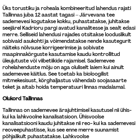
Üks torustiku ja roheala kombineeritud lahendus rajati 
Tallinnas juba 12 aastat tagasi – Järvevana tee 
sademevesi kogutakse kokku, puhastatakse, juhitakse 
seejärel Kadrioru pargi avatud kanalitesse ja sealt edasi 
merre. Selliseid lahendusi rajades otsitakse looduslikult 
sobivaid asukohti ja võimendatakse nende kasutegurit 
näiteks nõlvsuse korrigeerimise ja sobivate 
maapinnakõrguste kasutamise kaudu kontrollitud 
üleujutuste või viibetiikide rajamisel. Sademevee 
rohelahenduste mõju on aga oluliselt laiem kui ainult 
sademevee käitlus. See toetab ka bioloogilist 
mitmekesisust, kõrghaljastus vähendab soojasaarte 
teket ja aitab hoida temperatuuri linnas madalamal.
Olukord Tallinnas
Tallinnas on sademevee ärajuhtimisel kasutusel nii ühis- 
kui ka lahkvoolne kanalisatsioon. Ühisvoolse 
kanalisatsiooni kaudu juhitakse nii reo- kui ka sademevesi 
reoveepuhastisse, kus see enne merre suunamist 
põhjalikult puhastatakse. Lahkvoolse 