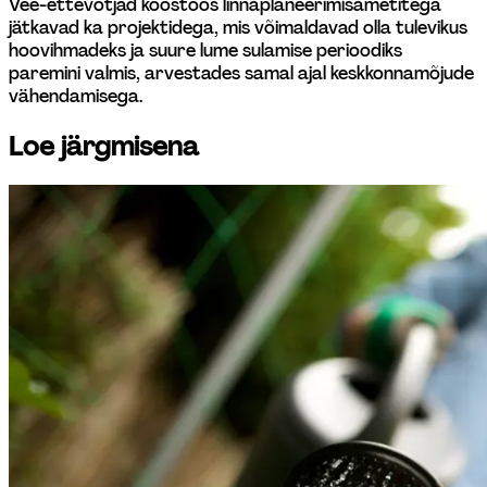
Vee-ettevõtjad koostöös linnaplaneerimisametitega 
jätkavad ka projektidega, mis võimaldavad olla tulevikus 
hoovihmadeks ja suure lume sulamise perioodiks 
paremini valmis, arvestades samal ajal keskkonnamõjude 
vähendamisega.
Loe järgmisena