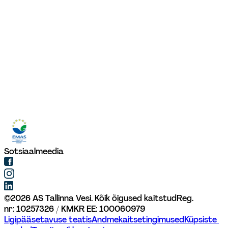
Sotsiaalmeedia
©
2026
AS Tallinna Vesi. Kõik õigused kaitstud
Reg. 
nr: 10257326 / KMKR EE: 100060979
Ligipääsetavuse teatis
Andmekaitsetingimused
Küpsiste 