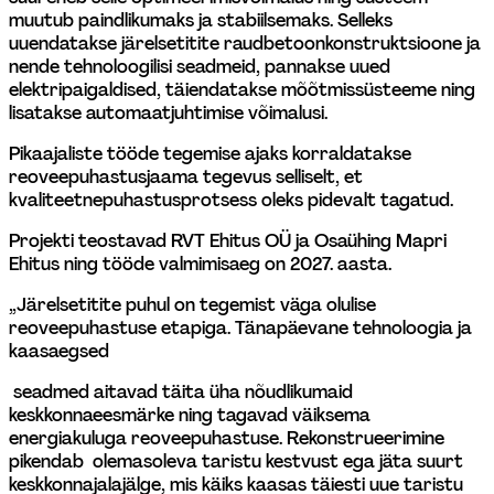
muutub paindlikumaks ja stabiilsemaks. Selleks 
uuendatakse järelsetitite raudbetoonkonstruktsioone ja 
nende tehnoloogilisi seadmeid, pannakse uued 
elektripaigaldised, täiendatakse mõõtmissüsteeme ning 
lisatakse automaatjuhtimise võimalusi.
Pikaajaliste tööde tegemise ajaks korraldatakse 
reoveepuhastusjaama tegevus selliselt, et 
kvaliteetne
puhastusprotsess oleks pidevalt tagatud.
Projekti teostavad RVT Ehitus OÜ ja Osaühing Mapri 
Ehitus ning tööde valmimisaeg on 2027. aasta.
„Järelsetitite puhul on tegemist väga olulise 
reoveepuhastuse etapiga. Tänapäevane tehnoloogia ja 
kaasaegsed
 seadmed aitavad täita üha nõudlikumaid 
keskkonnaeesmärke ning tagavad väiksema 
energiakuluga reoveepuhastuse. Rekonstrueerimine 
pikendab  olemasoleva taristu kestvust ega jäta suurt 
keskkonnajalajälge, mis käiks kaasas täiesti uue taristu 