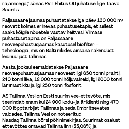
rajamisega,“ sõnas RVT Ehitus OÜ juhatuse liige Taavo 
Säärits.
Paljassaare jaamas puhastatakse iga päev 130 000 m³ 
reovett kolmes erinevas puhastusetapis, et sellest 
saaks kõigile nõuetele vastav heitvesi. Viimase 
puhastusetapina on Paljassaare 
reoveepuhastusjaamas kasutusel biofilter – 
tehnoloogia, mis on Balti riikides ainsana rakendust 
leidnud just Tallinnas.
Aasta jooksul eemaldatakse Paljasaare 
reoveepuhastusjaamas reoveest ligi 650 tonni prahti, 
240 tonni liiva, 12 000 tonni hõljuvaineid, ligi 2000 tonni 
lämmastikku ja ligi 250 tonni fosforit.
AS Tallinna Vesi on Eesti suurim vee-ettevõte, mis 
teenindab enam kui 24 900 kodu- ja äriklienti ning 470 
000 lõpptarbijat Tallinnas ja seda ümbritsevates 
valdades. Tallinna Vesi on noteeritud 
Nasdaq Tallinna börsi põhinimekirjas. Suurimat osalust 
ettevõttes omavad Tallinna linn (55,06%) ja 