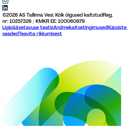
©
2026
AS Tallinna Vesi. Kõik õigused kaitstud
Reg. 
nr: 10257326 / KMKR EE: 100060979
Ligipääsetavuse teatis
Andmekaitsetingimused
Küpsiste 
seaded
Teavita rikkumisest