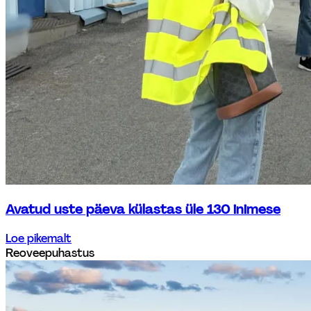
Avatud uste päeva külastas üle 130 inimese
Loe pikemalt
Reoveepuhastus