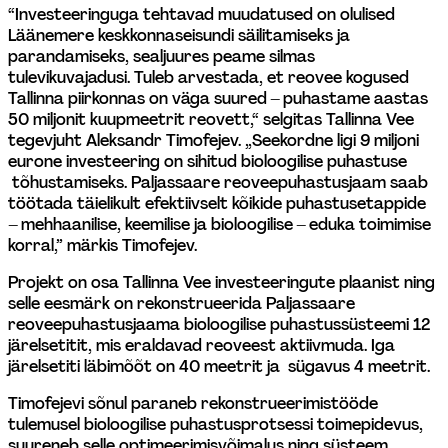
“Investeeringuga tehtavad muudatused on olulised 
Läänemere keskkonnaseisundi säilitamiseks ja 
parandamiseks, sealjuures peame silmas 
tulevikuvajadusi. Tuleb arvestada, et reovee kogused 
Tallinna piirkonnas on väga suured – puhastame aastas 
50 miljonit kuupmeetrit reovett,“ selgitas Tallinna Vee 
tegevjuht Aleksandr Timofejev. „Seekordne ligi 9 miljoni 
eurone investeering on sihitud bioloogilise puhastuse 
 tõhustamiseks. Paljassaare reoveepuhastusjaam saab 
töötada täielikult efektiivselt kõikide puhastusetappide 
– mehhaanilise, keemilise ja bioloogilise – eduka toimimise 
korral,” märkis Timofejev.
Projekt on osa Tallinna Vee investeeringute plaanist ning 
selle eesmärk on rekonstrueerida Paljassaare 
reoveepuhastusjaama bioloogilise puhastussüsteemi 12 
järelsetitit, mis eraldavad reoveest aktiivmuda. Iga 
järelsetiti läbimõõt on 40 meetrit ja  sügavus 4 meetrit.
Timofejevi sõnul paraneb rekonstrueerimistööde 
tulemusel bioloogilise puhastusprotsessi toimepidevus, 
suureneb selle optimeerimisvõimalus ning süsteem 