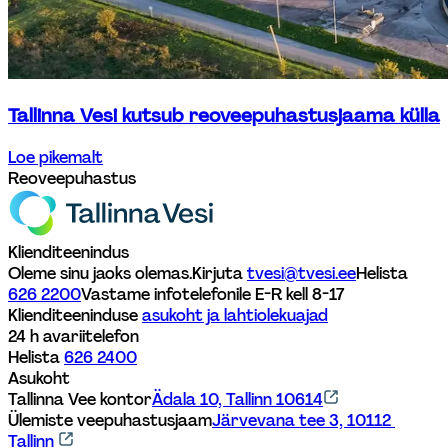
Tallinna Vesi kutsub reoveepuhastusjaama külla
Loe pikemalt
Reoveepuhastus
Klienditeenindus
Oleme sinu jaoks olemas.
Kirjuta 
tvesi@tvesi.ee
Helista 
626 2200
Vastame infotelefonile E-R kell 8-17 
Klienditeeninduse 
asukoht ja lahtiolekuajad
24 h avariitelefon
Helista 
626 2400
Asukoht
Tallinna Vee kontor
Ädala 10, Tallinn 10614
Ülemiste veepuhastusjaam
Järvevana tee 3, 10112 
Tallinn 