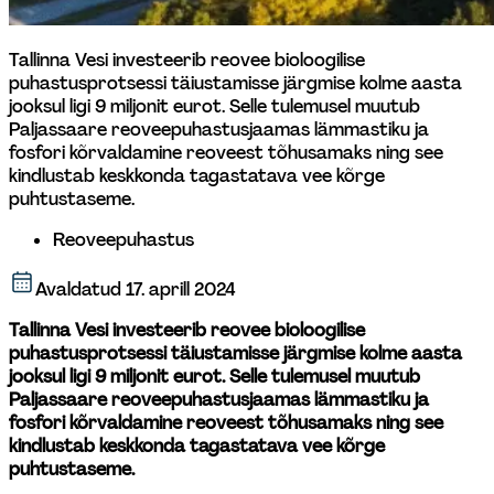
Tallinna Vesi investeerib reovee bioloogilise 
puhastusprotsessi täiustamisse järgmise kolme aasta 
jooksul ligi 9 miljonit eurot. Selle tulemusel muutub 
Paljassaare reoveepuhastusjaamas lämmastiku ja 
fosfori kõrvaldamine reoveest tõhusamaks ning see 
kindlustab keskkonda tagastatava vee kõrge 
puhtustaseme. 
Reoveepuhastus
Avaldatud
17. aprill 2024
Tallinna Vesi investeerib
 reovee bioloogilise 
puhastusprotsessi täiustamisse järgmise kolme aasta 
jooksul ligi 9 miljonit eurot. Selle tulemusel muutub 
Paljassaare reoveepuhastusjaamas lämmastiku ja 
fosfori kõrvaldamine reoveest tõhusamaks ning see 
kindlustab keskkonda tagastatava vee kõrge 
puhtustaseme.