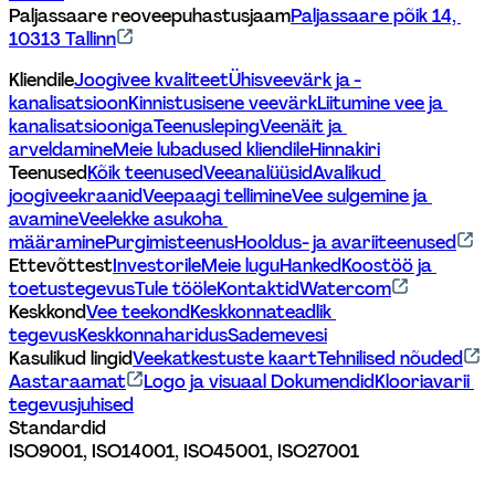
Paljassaare reoveepuhastusjaam
Paljassaare põik 14, 
10313 Tallinn
Kliendile
Joogivee kvaliteet
Ühisveevärk ja -
kanalisatsioon
Kinnistusisene veevärk
Liitumine vee ja 
kanalisatsiooniga
Teenusleping
Veenäit ja 
arveldamine
Meie lubadused kliendile
Hinnakiri
Teenused
Kõik teenused
Veeanalüüsid
Avalikud 
joogiveekraanid
Veepaagi tellimine
Vee sulgemine ja 
avamine
Veelekke asukoha 
määramine
Purgimisteenus
Hooldus- ja avariiteenused
Ettevõttest
Investorile
Meie lugu
Hanked
Koostöö ja 
toetustegevus
Tule tööle
Kontaktid
Watercom
Keskkond
Vee teekond
Keskkonnateadlik 
tegevus
Keskkonnaharidus
Sademevesi
Kasulikud lingid
Veekatkestuste kaart
Tehnilised nõuded
Aastaraamat
Logo ja visuaal 
Dokumendid
Klooriavarii 
tegevusjuhised
Standardid
ISO9001, ISO14001, ISO45001, ISO27001