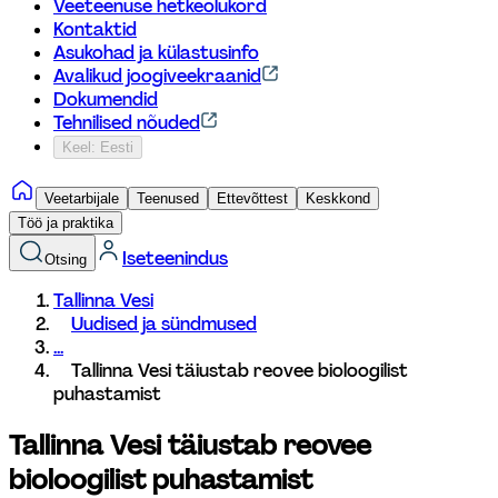
Veeteenuse hetkeolukord
Kontaktid
Asukohad ja külastusinfo
Avalikud joogiveekraanid
Dokumendid
Tehnilised nõuded
Keel: Eesti
Veetarbijale
Teenused
Ettevõttest
Keskkond
Töö ja praktika
Iseteenindus
Otsing
Tallinna Vesi
Uudised ja sündmused
...
Tallinna Vesi täiustab reovee bioloogilist 
puhastamist
Tallinna Vesi täiustab reovee 
bioloogilist puhastamist