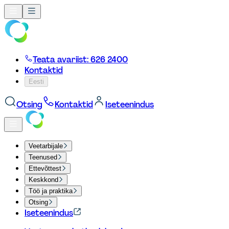
Teata avariist: 626 2400
Kontaktid
Eesti
Otsing
Kontaktid
Iseteenindus
Veetarbijale
Teenused
Ettevõttest
Keskkond
Töö ja praktika
Otsing
Iseteenindus