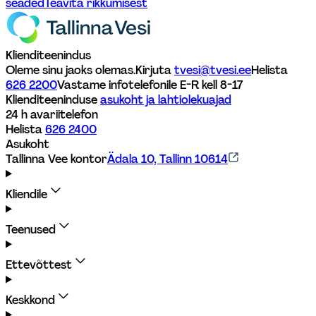
seaded
Teavita rikkumisest
Klienditeenindus
Oleme sinu jaoks olemas.
Kirjuta 
tvesi@tvesi.ee
Helista 
626 2200
Vastame infotelefonile E-R kell 8-17 
Klienditeeninduse 
asukoht ja lahtiolekuajad
24 h avariitelefon
Helista 
626 2400
Asukoht
Tallinna Vee kontor
Ädala 10, Tallinn 10614
Kliendile
Teenused
Ettevõttest
Keskkond