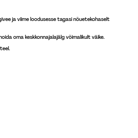
ivee ja viime loodusesse tagasi nõuetekohaselt 
oida oma keskkonnajalajälg võimalikult väike.  
teel.