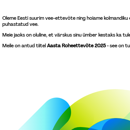
Oleme Eesti suurim vee-ettevõte ning hoiame kolmandiku e
puhastatud vee. 
Meie jaoks on oluline, et värskus sinu ümber kestaks ka tul
Meile on antud tiitel 
Aasta Roheettevõte 2025
 - see on t