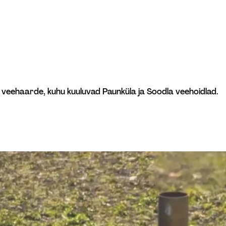
veehaarde, kuhu kuuluvad Paunküla ja Soodla veehoidlad.  
Ü