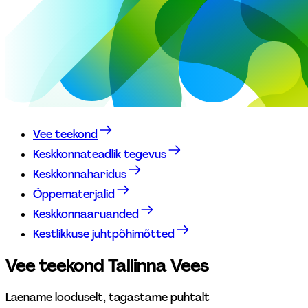
Vee teekond
Keskkonnateadlik tegevus
Keskkonnaharidus
Õppematerjalid
Keskkonnaaruanded
Kestlikkuse juhtpõhimõtted
Vee teekond Tallinna Vees
Laename looduselt, tagastame puhtalt