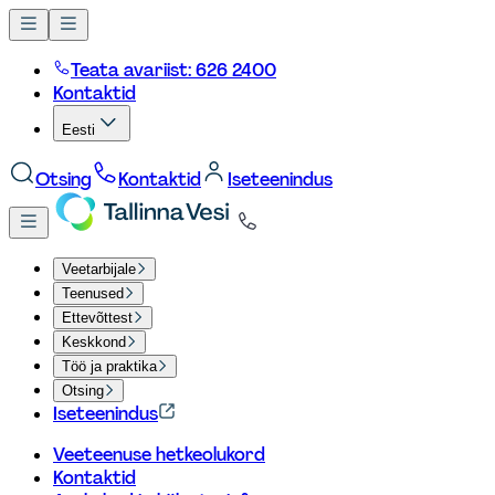
Teata avariist: 626 2400
Kontaktid
Eesti
Otsing
Kontaktid
Iseteenindus
Veetarbijale
Teenused
Ettevõttest
Keskkond
Töö ja praktika
Otsing
Iseteenindus
Veeteenuse hetkeolukord
Kontaktid