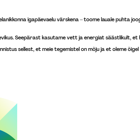
lanikkonna igapäevaelu värskena – toome lauale puhta joog
evikus. Seepärast kasutame vett ja energiat säästlikult, et h
unnistus sellest, et meie tegemistel on mõju ja et oleme õigel 