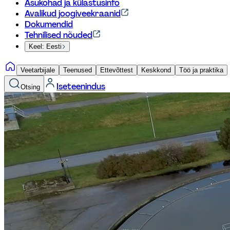
Asukohad ja külastusinfo
Avalikud joogiveekraanid
Dokumendid
Tehnilised nõuded
Keel: Eesti
Veetarbijale
Teenused
Ettevõttest
Keskkond
Töö ja praktika
Iseteenindus
Otsing