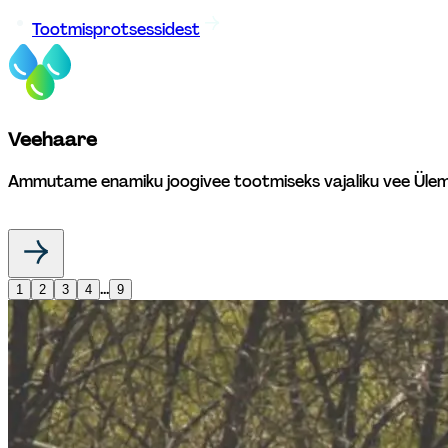
Tootmisprotsessidest
Veehaare
Ammutame enamiku joogivee tootmiseks vajaliku vee Ülemis
...
1
2
3
4
9