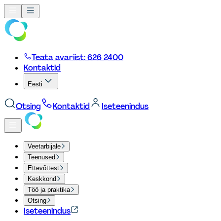
Teata avariist: 626 2400
Kontaktid
Eesti
Otsing
Kontaktid
Iseteenindus
Veetarbijale
Teenused
Ettevõttest
Keskkond
Töö ja praktika
Otsing
Iseteenindus