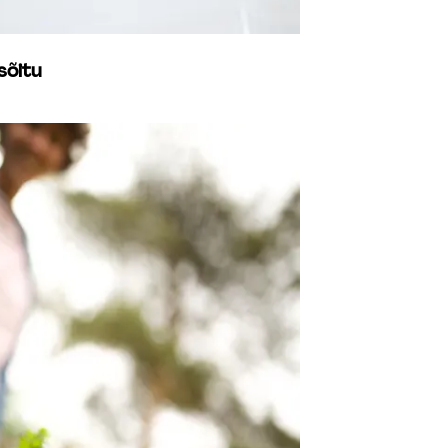
sõitu