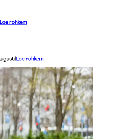
Loe rohkem
augustil
Loe rohkem