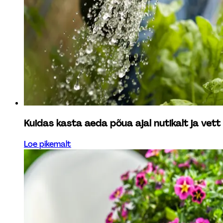
Kuidas kasta aeda põua ajal nutikalt ja vett
Loe pikemalt