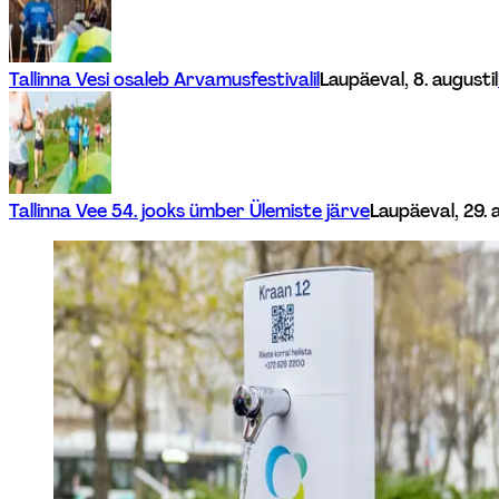
Tallinna Vesi osaleb Arvamusfestivalil
Laupäeval, 8. augustil
Tallinna Vee 54. jooks ümber Ülemiste järve
Laupäeval, 29. 