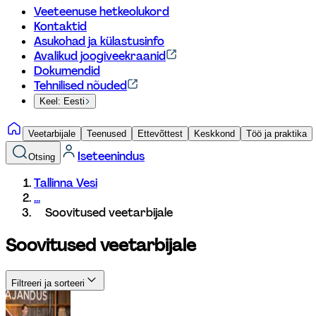
Veeteenuse hetkeolukord
Kontaktid
Asukohad ja külastusinfo
Avalikud joogiveekraanid
Dokumendid
Tehnilised nõuded
Keel: Eesti
Veetarbijale
Teenused
Ettevõttest
Keskkond
Töö ja praktika
Iseteenindus
Otsing
Tallinna Vesi
...
Soovitused veetarbijale
Soovitused veetarbijale
Filtreeri ja sorteeri